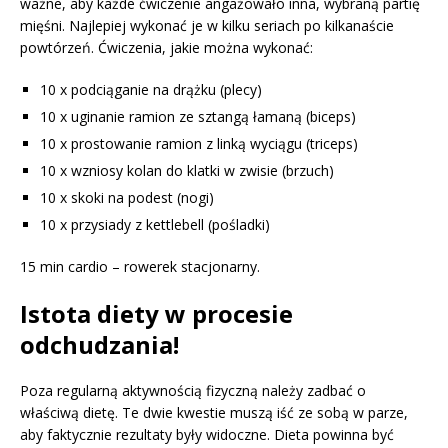
ważne, aby każde ćwiczenie angażowało inna, wybraną partię
mięśni. Najlepiej wykonać je w kilku seriach po kilkanaście
powtórzeń. Ćwiczenia, jakie można wykonać:
10 x podciąganie na drążku (plecy)
10 x uginanie ramion ze sztangą łamaną (biceps)
10 x prostowanie ramion z linką wyciągu (triceps)
10 x wzniosy kolan do klatki w zwisie (brzuch)
10 x skoki na podest (nogi)
10 x przysiady z kettlebell (pośladki)
15 min cardio – rowerek stacjonarny.
Istota diety w procesie
odchudzania!
Poza regularną aktywnością fizyczną należy zadbać o
właściwą dietę. Te dwie kwestie muszą iść ze sobą w parze,
aby faktycznie rezultaty były widoczne. Dieta powinna być