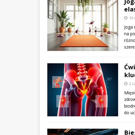
Jog
ela
16 
Joga 
na po
różno
szer
Ćwi
klu
2 c
Mięsi
zdrow
biod
do uc
Bie