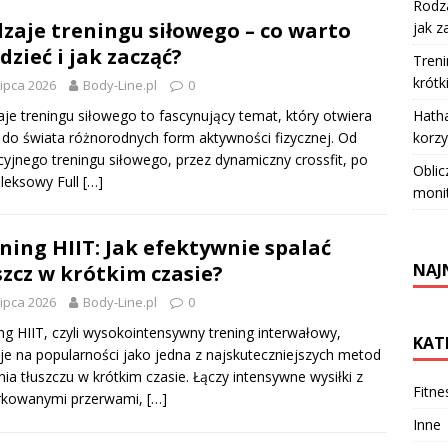
Rodza
zaje treningu siłowego – co warto
jak z
dzieć i jak zacząć?
Treni
krótk
lipca 2026
Body-Line.pl
0
Hatha
je treningu siłowego to fascynujący temat, który otwiera
korzy
 do świata różnorodnych form aktywności fizycznej. Od
cyjnego treningu siłowego, przez dynamiczny crossfit, po
Oblic
leksowy Full
[…]
moni
ning HIIT: Jak efektywnie spalać
NAJ
szcz w krótkim czasie?
lipca 2026
Body-Line.pl
0
ng HIIT, czyli wysokointensywny trening interwałowy,
KAT
je na popularności jako jedna z najskuteczniejszych metod
nia tłuszczu w krótkim czasie. Łączy intensywne wysiłki z
Fitne
rkowanymi przerwami,
[…]
Inne