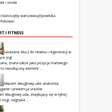
ie i uroda
://autoszyby-warszawa.pl/powloka-
ofobowa/
T I FITNESS
Savasana: klucz do relaksu i regeneracji w
yce jogi
sana, znana także jako pozycja martwego
, to nieodłączny element …
Mięsień dwugłowy uda: anatomia,
ąganie i prewencja urazów
eń dwugłowy uda, znajdujący się w tylnej
i nogi, odgrywa …