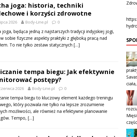
Zdrow
ha joga: historia, techniki
echowe i korzyści zdrowotne
https
lipca 2026
Body-Line.pl
0
hydr
 joga, będąca jedną z najstarszych tradycji indyjskiej jogi,
 w sobie fizyczne aspekty praktyki z głęboką pracą nad
SPOR
em. To nie tylko zestaw statycznych
[…]
prakt
iczanie tempa biegu: Jak efektywnie
Sava
itorować postępy?
ciała
czerwca 2026
Body-Line.pl
0
zanie tempa biegu to kluczowy element każdego treningu
wego, który pozwala nie tylko na lepsze zrozumienie
rozci
ych możliwości, ale również na efektywne planowanie
Mięsi
ingów. Tempo,
[…]
częśc