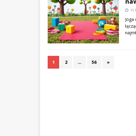
naw
15 
Joga 
łączą
najmł
1
2
…
56
»