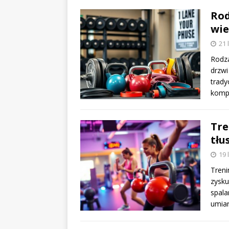
Rod
wie
21 
Rodza
drzwi
trady
komp
Tre
tłu
19 
Treni
zysku
spala
umia