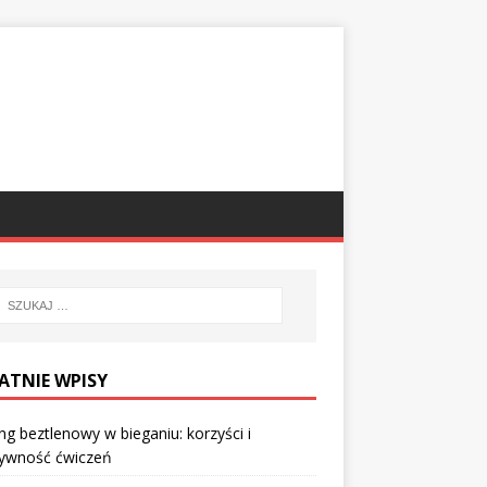
ATNIE WPISY
ng beztlenowy w bieganiu: korzyści i
tywność ćwiczeń