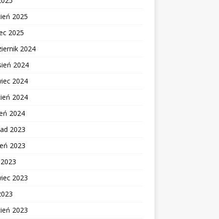
2025
cień 2025
ec 2025
iernik 2024
sień 2024
wiec 2024
cień 2024
zeń 2024
pad 2023
ień 2023
c 2023
wiec 2023
2023
cień 2023