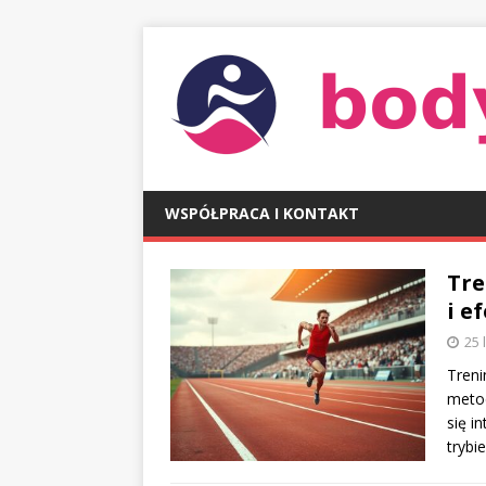
WSPÓŁPRACA I KONTAKT
Tre
i e
25 
Treni
metod
się i
trybi