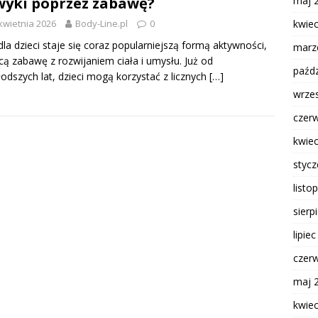
maj 
yki poprzez zabawę?
kwie
kwietnia 2026
Body-Line.pl
0
dla dzieci staje się coraz popularniejszą formą aktywności,
marz
cą zabawę z rozwijaniem ciała i umysłu. Już od
paźdz
odszych lat, dzieci mogą korzystać z licznych
[…]
wrze
czer
kwie
styc
listo
sierp
lipie
czer
maj 
kwie