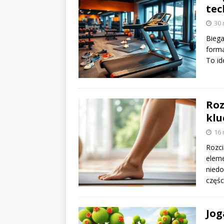
tec
30 
Biega
forma
To id
Roz
klu
16 
Rozci
eleme
niedo
częśc
Jog