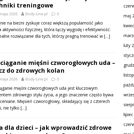
hniki treningowe
czer
maja 2026
Body-Line.pl
0
maj 
nie na bieżni zyskuje coraz większą popularność jako
kwie
 aktywności fizycznej, która łączy wygodę i efektywność.
marz
ealne rozwiązanie dla tych, którzy pragną trenować w
[…]
luty 
styc
ciąganie mięśni czworogłowych uda –
grud
cz do zdrowych kolan
listo
maja 2026
Body-Line.pl
0
paźdz
ąganie mięśni czworogłowych uda jest kluczowym
wrze
ntem zdrowego stylu życia, a jego znaczenie często bywa
ceniane. Mięsień czworogłowy, składający się z czterech
sierp
i, nie tylko
[…]
lipie
czer
a dla dzieci – jak wprowadzić zdrowe