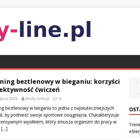
ning beztlenowy w bieganiu: korzyści
fektywność ćwiczeń
lipca 2026
Body-Line.pl
0
ng beztlenowy w bieganiu to jedna z najskuteczniejszych
OST
, by podnieść swoje sportowe osiągnięcia. Charakteryzuje
ntensywnym wysiłkiem, który zmusza organizm do pracy w
Treni
e
[…]
efek