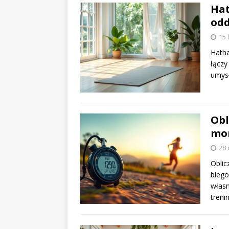
Hat
odd
15 
Hatha
łączy
umysł
Obl
mon
28 
Oblic
biego
własn
tren