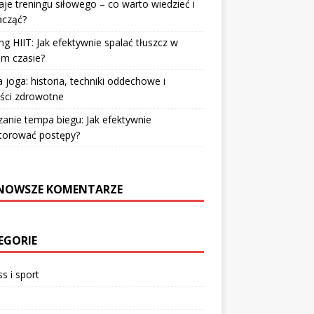
je treningu siłowego – co warto wiedzieć i
acząć?
ng HIIT: Jak efektywnie spalać tłuszcz w
im czasie?
 joga: historia, techniki oddechowe i
ści zdrowotne
zanie tempa biegu: Jak efektywnie
torować postępy?
NOWSZE KOMENTARZE
EGORIE
ss i sport