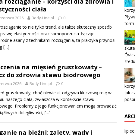
a rozciąganie – korzyści dla zdrowia i
styczności ciała
korzy
Pływa
czerwca 2026
Body-Line.pl
0
form 
rozciąganie to nie tylko trend, ale także skuteczny sposób
prawę elastyczności oraz samopoczucia. Łącząc
rodne asany z technikami rozciągania, ta praktyka przynosi
eg
[…]
skute
Ćwicz
zred
czenia na mięsień gruszkowaty –
cz do zdrowia stawu biodrowego
zerwca 2026
Body-Line.pl
0
korzy
Jak c
eń gruszkowaty, choć niewielki, odgrywa kluczową rolę w
pośp
iu naszego ciała, zwłaszcza w kontekście stawu
rowego. Problemy z jego funkcjonowaniem mogą prowadzić
iążliwych dolegliwości,
[…]
ARC
lipie
ganie na bieżni: zalety, wady i