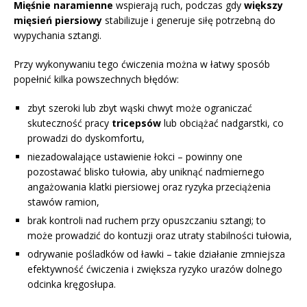
Mięśnie naramienne
wspierają ruch, podczas gdy
większy
mięsień piersiowy
stabilizuje i generuje siłę potrzebną do
wypychania sztangi.
Przy wykonywaniu tego ćwiczenia można w łatwy sposób
popełnić kilka powszechnych błędów:
zbyt szeroki lub zbyt wąski chwyt może ograniczać
skuteczność pracy
tricepsów
lub obciążać nadgarstki, co
prowadzi do dyskomfortu,
niezadowalające ustawienie łokci – powinny one
pozostawać blisko tułowia, aby uniknąć nadmiernego
angażowania klatki piersiowej oraz ryzyka przeciążenia
stawów ramion,
brak kontroli nad ruchem przy opuszczaniu sztangi; to
może prowadzić do kontuzji oraz utraty stabilności tułowia,
odrywanie pośladków od ławki – takie działanie zmniejsza
efektywność ćwiczenia i zwiększa ryzyko urazów dolnego
odcinka kręgosłupa.