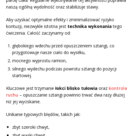
partię ciała. Regularne wykonywanie tej aktywności poprawia
naszą ogólną wydolność oraz stabilizuje stawy.
Aby uzyskać optymalne efekty i zminimalizować ryzyko
kontuzji, niezwykle istotna jest
technika wykonania
tego
ćwiczenia. Całość zaczynamy od:
głębokiego wdechu przed opuszczeniem sztangi, co
przygotowuje nasze ciało do wysiłku,
mocnego wyprostu ramion,
silnego wydechu podczas powrotu sztangi do pozycji
startowej.
Kluczowe jest trzymanie
łokci blisko tułowia
oraz
kontrola
ruchu
– opuszczanie sztangi powinno trwać dwa razy dłużej
niż jej wyciskanie.
Unikanie typowych błędów, takich jak:
zbyt szeroki chwyt,
zbyt wąski chwyt,