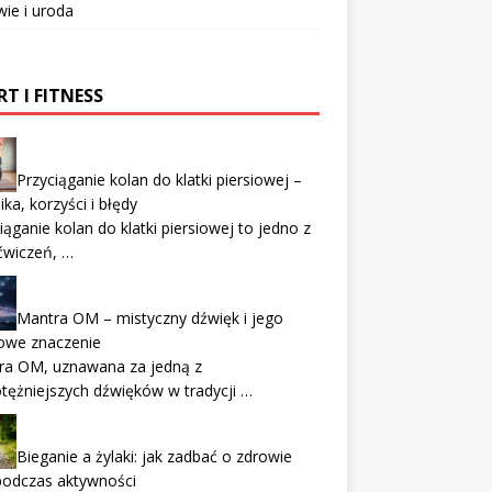
ie i uroda
T I FITNESS
Przyciąganie kolan do klatki piersiowej –
ika, korzyści i błędy
iąganie kolan do klatki piersiowej to jedno z
ćwiczeń, …
Mantra OM – mistyczny dźwięk i jego
owe znaczenie
ra OM, uznawana za jedną z
tężniejszych dźwięków w tradycji …
Bieganie a żylaki: jak zadbać o zdrowie
podczas aktywności