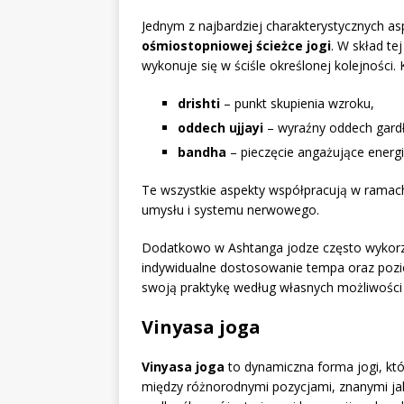
Jednym z najbardziej charakterystycznych asp
ośmiostopniowej ścieżce jogi
. W skład te
wykonuje się w ściśle określonej kolejności
drishti
– punkt skupienia wzroku,
oddech ujjayi
– wyraźny oddech gard
bandha
– pieczęcie angażujące energi
Te wszystkie aspekty współpracują w ramac
umysłu i systemu nerwowego.
Dodatkowo w Ashtanga jodze często wykorz
indywidualne dostosowanie tempa oraz pozi
swoją praktykę według własnych możliwości 
Vinyasa joga
Vinyasa joga
to dynamiczna forma jogi, któ
między różnorodnymi pozycjami, znanymi j