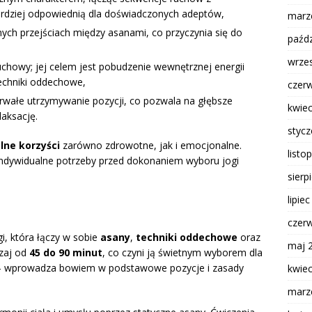
bardziej odpowiednią dla doświadczonych adeptów,
marz
nych przejściach między asanami, co przyczynia się do
paźdz
wrze
howy; jej celem jest pobudzenie wewnętrznej energii
echniki oddechowe,
czer
trwałe utrzymywanie pozycji, co pozwala na głębsze
kwie
laksację.
styc
lne korzyści
zarówno zdrowotne, jak i emocjonalne.
listo
indywidualne potrzeby przed dokonaniem wyboru jogi
sierp
lipie
czer
i, która łączy w sobie
asany
,
techniki oddechowe
oraz
maj 
czaj od
45 do 90 minut
, co czyni ją świetnym wyborem dla
 – wprowadza bowiem w podstawowe pozycje i zasady
kwie
marz