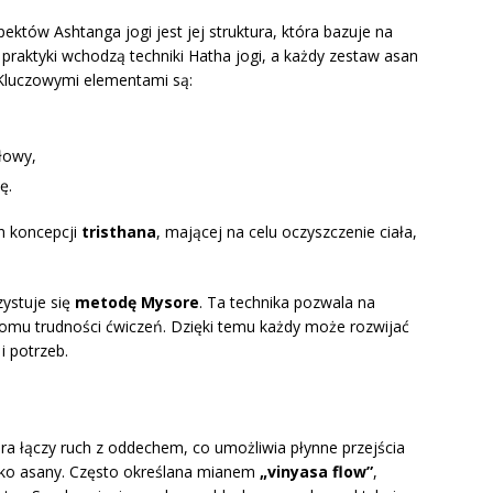
ektów Ashtanga jogi jest jej struktura, która bazuje na
j praktyki wchodzą techniki Hatha jogi, a każdy zestaw asan
. Kluczowymi elementami są:
łowy,
ę.
h koncepcji
tristhana
, mającej na celu oczyszczenie ciała,
ystuje się
metodę Mysore
. Ta technika pozwala na
omu trudności ćwiczeń. Dzięki temu każdy może rozwijać
i potrzeb.
ra łączy ruch z oddechem, co umożliwia płynne przejścia
ako asany. Często określana mianem
„vinyasa flow”
,