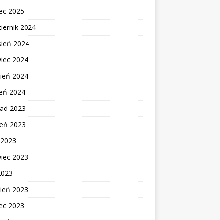
ec 2025
iernik 2024
sień 2024
wiec 2024
cień 2024
zeń 2024
pad 2023
ień 2023
c 2023
wiec 2023
2023
cień 2023
ec 2023