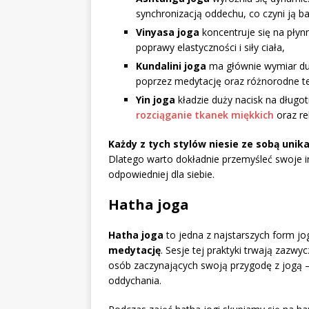
synchronizacją oddechu, co czyni ją 
Vinyasa joga
koncentruje się na płyn
poprawy elastyczności i siły ciała,
Kundalini joga
ma głównie wymiar duc
poprzez medytację oraz różnorodne t
Yin joga
kładzie duży nacisk na długo
rozciąganie tkanek miękkich
oraz re
Każdy z tych stylów niesie ze sobą unika
Dlatego warto dokładnie przemyśleć swoje 
odpowiedniej dla siebie.
Hatha joga
Hatha joga
to jedna z najstarszych form jog
medytację
. Sesje tej praktyki trwają zazwy
osób zaczynających swoją przygodę z jogą
oddychania.