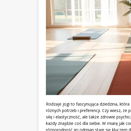
Rodzaje jogi to fascynująca dziedzina, któr
różnych potrzeb i preferencji. Czy wiesz, że
siłę i elastyczność, ale także zdrowie psych
każdy znajdzie coś dla siebie. W miarę jak 
różnorodność jej odmian staje się kluczem d