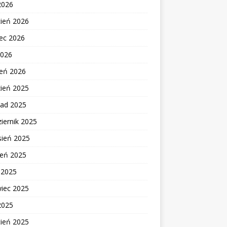
2026
cień 2026
ec 2026
2026
zeń 2026
zień 2025
pad 2025
iernik 2025
sień 2025
ień 2025
c 2025
wiec 2025
2025
cień 2025