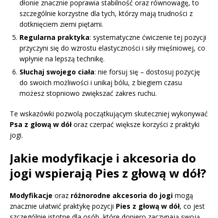
dłonie znacznie poprawia stabilność oraz równowagę, to
szczególnie korzystne dla tych, którzy mają trudności z
dotknięciem ziemi piętami.
Regularna praktyka
: systematyczne ćwiczenie tej pozycji
przyczyni się do wzrostu elastyczności i siły mięśniowej, co
wpłynie na lepszą technikę.
Słuchaj swojego ciała
: nie forsuj się – dostosuj pozycję
do swoich możliwości i unikaj bólu, z biegiem czasu
możesz stopniowo zwiększać zakres ruchu.
Te wskazówki pozwolą początkującym skuteczniej wykonywać
Psa z głową w dół
oraz czerpać większe korzyści z praktyki
jogi.
Jakie modyfikacje i akcesoria do
jogi wspierają Pies z głową w dół?
Modyfikacje
oraz
różnorodne akcesoria do jogi
mogą
znacznie ułatwić praktykę pozycji
Pies z głową w dół
, co jest
szczególnie istotne dla osób, które dopiero zaczynają swoją