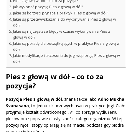
Pies z głową w dół – co to za pozycja?
Jak wykonać pozycję Pies z głową w dół?
Jakie są korzyści płynące z praktyki Pies z głową w dół?
Jakie są przeciwwskazania do wykonywania Pies z głową w
dół?
Jakie są najczęstsze błędy w czasie wykonywania Pies z
głową w dół?
Jakie są porady dla początkujących w praktyce Pies z głową w
dół?
Jakie modyfikacje i akcesoria do jogi wspierają Pies z głową w
dół?
Pies z głową w dół – co to za
pozycja?
Pozycja Pies z głową w dół
, znana także jako
Adho Mukha
Svanasana
, to jedna z kluczowych asan w praktyce jogi. Ciało
przyjmuje kształt odwróconego „V”, co sprzyja wydłużeniu
pleców oraz poprawie elastyczności całego organizmu. W tej
pozycji ręce i stopy opierają się na macie, podczas gdy biodra
unoszą się ku górze.