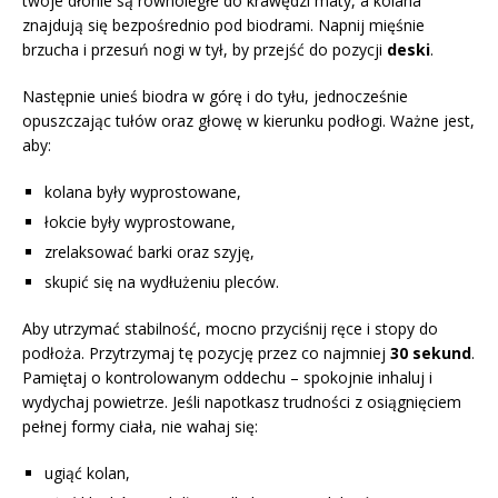
twoje dłonie są równoległe do krawędzi maty, a kolana
znajdują się bezpośrednio pod biodrami. Napnij mięśnie
brzucha i przesuń nogi w tył, by przejść do pozycji
deski
.
Następnie unieś biodra w górę i do tyłu, jednocześnie
opuszczając tułów oraz głowę w kierunku podłogi. Ważne jest,
aby:
kolana były wyprostowane,
łokcie były wyprostowane,
zrelaksować barki oraz szyję,
skupić się na wydłużeniu pleców.
Aby utrzymać stabilność, mocno przyciśnij ręce i stopy do
podłoża. Przytrzymaj tę pozycję przez co najmniej
30 sekund
.
Pamiętaj o kontrolowanym oddechu – spokojnie inhaluj i
wydychaj powietrze. Jeśli napotkasz trudności z osiągnięciem
pełnej formy ciała, nie wahaj się:
ugiąć kolan,