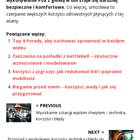
wykonywanie Psa z głową w dół staje się bardziej
bezpieczne i komfortowe.
Co więcej, umożliwia to
czerpanie większych korzyści zdrowotnych płynących z tej
asany.
Powiązane wpisy:
Top 4 Porady, aby zachować sprawność w każdym
wieku
Ćwiczenia na pośladki z kettlebell – skuteczne
wzmocnienie i modelowanie
Korzyści z jogi szyi: jak redukować ból i poprawić
mobilność
Bieganie przed snem – korzyści, wady i jak się
przygotować
PREVIOUS
Wyciskanie sztangi wąskim chwytem – technika,
korzyści i błędy
NEXT
Przysiad z wyskokiem: korzyści, technika i błędy do