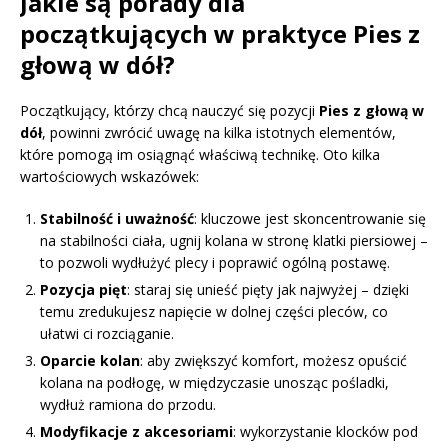
Jakie są porady dla
początkujących w praktyce Pies z
głową w dół?
Początkujący, którzy chcą nauczyć się pozycji
Pies z głową w
dół
, powinni zwrócić uwagę na kilka istotnych elementów,
które pomogą im osiągnąć właściwą technikę. Oto kilka
wartościowych wskazówek:
Stabilność i uważność
: kluczowe jest skoncentrowanie się
na stabilności ciała, ugnij kolana w stronę klatki piersiowej –
to pozwoli wydłużyć plecy i poprawić ogólną postawę.
Pozycja pięt
: staraj się unieść pięty jak najwyżej – dzięki
temu zredukujesz napięcie w dolnej części pleców, co
ułatwi ci rozciąganie.
Oparcie kolan
: aby zwiększyć komfort, możesz opuścić
kolana na podłogę, w międzyczasie unosząc pośladki,
wydłuż ramiona do przodu.
Modyfikacje z akcesoriami
: wykorzystanie klocków pod