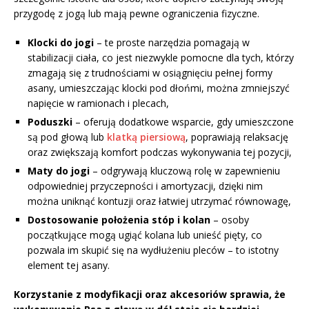
przygodę z jogą lub mają pewne ograniczenia fizyczne.
Klocki do jogi
– te proste narzędzia pomagają w
stabilizacji ciała, co jest niezwykle pomocne dla tych, którzy
zmagają się z trudnościami w osiągnięciu pełnej formy
asany, umieszczając klocki pod dłońmi, można zmniejszyć
napięcie w ramionach i plecach,
Poduszki
– oferują dodatkowe wsparcie, gdy umieszczone
są pod głową lub
klatką piersiową
, poprawiają relaksację
oraz zwiększają komfort podczas wykonywania tej pozycji,
Maty do jogi
– odgrywają kluczową rolę w zapewnieniu
odpowiedniej przyczepności i amortyzacji, dzięki nim
można uniknąć kontuzji oraz łatwiej utrzymać równowagę,
Dostosowanie położenia stóp i kolan
– osoby
początkujące mogą ugiąć kolana lub unieść pięty, co
pozwala im skupić się na wydłużeniu pleców – to istotny
element tej asany.
Korzystanie z modyfikacji oraz akcesoriów sprawia, że