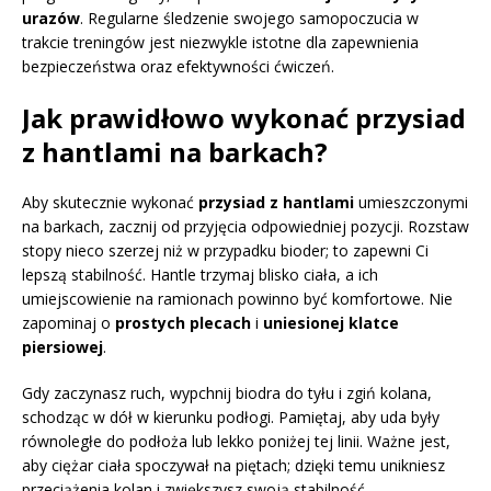
urazów
. Regularne śledzenie swojego samopoczucia w
trakcie treningów jest niezwykle istotne dla zapewnienia
bezpieczeństwa oraz efektywności ćwiczeń.
Jak prawidłowo wykonać przysiad
z hantlami na barkach?
Aby skutecznie wykonać
przysiad z hantlami
umieszczonymi
na barkach, zacznij od przyjęcia odpowiedniej pozycji. Rozstaw
stopy nieco szerzej niż w przypadku bioder; to zapewni Ci
lepszą stabilność. Hantle trzymaj blisko ciała, a ich
umiejscowienie na ramionach powinno być komfortowe. Nie
zapominaj o
prostych plecach
i
uniesionej klatce
piersiowej
.
Gdy zaczynasz ruch, wypchnij biodra do tyłu i zgiń kolana,
schodząc w dół w kierunku podłogi. Pamiętaj, aby uda były
równoległe do podłoża lub lekko poniżej tej linii. Ważne jest,
aby ciężar ciała spoczywał na piętach; dzięki temu unikniesz
przeciążenia kolan i zwiększysz swoją stabilność.