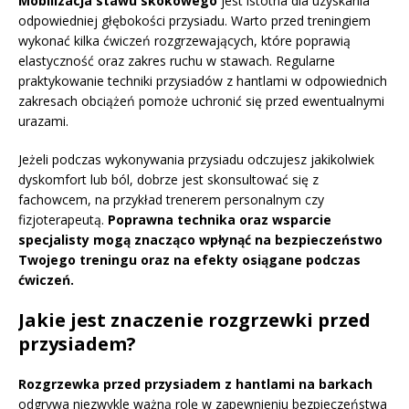
Mobilizacja stawu skokowego
jest istotna dla uzyskania
odpowiedniej głębokości przysiadu. Warto przed treningiem
wykonać kilka ćwiczeń rozgrzewających, które poprawią
elastyczność oraz zakres ruchu w stawach. Regularne
praktykowanie techniki przysiadów z hantlami w odpowiednich
zakresach obciążeń pomoże uchronić się przed ewentualnymi
urazami.
Jeżeli podczas wykonywania przysiadu odczujesz jakikolwiek
dyskomfort lub ból, dobrze jest skonsultować się z
fachowcem, na przykład trenerem personalnym czy
fizjoterapeutą.
Poprawna technika oraz wsparcie
specjalisty mogą znacząco wpłynąć na bezpieczeństwo
Twojego treningu oraz na efekty osiągane podczas
ćwiczeń.
Jakie jest znaczenie rozgrzewki przed
przysiadem?
Rozgrzewka przed przysiadem z hantlami na barkach
odgrywa niezwykle ważną rolę w zapewnieniu bezpieczeństwa