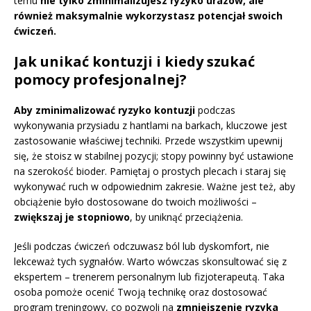
temu
nie tylko zminimalizujesz ryzyko urazów, ale
również maksymalnie wykorzystasz potencjał swoich
ćwiczeń.
Jak unikać kontuzji i kiedy szukać
pomocy profesjonalnej?
Aby zminimalizować ryzyko kontuzji
podczas
wykonywania przysiadu z hantlami na barkach, kluczowe jest
zastosowanie właściwej techniki. Przede wszystkim upewnij
się, że stoisz w stabilnej pozycji; stopy powinny być ustawione
na szerokość bioder. Pamiętaj o prostych plecach i staraj się
wykonywać ruch w odpowiednim zakresie. Ważne jest też, aby
obciążenie było dostosowane do twoich możliwości –
zwiększaj je stopniowo
, by uniknąć przeciążenia.
Jeśli podczas ćwiczeń odczuwasz ból lub dyskomfort, nie
lekceważ tych sygnałów. Warto wówczas skonsultować się z
ekspertem – trenerem personalnym lub fizjoterapeutą. Taka
osoba pomoże ocenić Twoją technikę oraz dostosować
program treningowy, co pozwoli na
zmniejszenie ryzyka