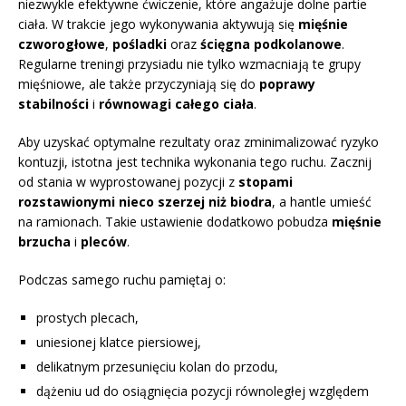
niezwykle efektywne ćwiczenie, które angażuje dolne partie
ciała. W trakcie jego wykonywania aktywują się
mięśnie
czworogłowe
,
pośladki
oraz
ścięgna podkolanowe
.
Regularne treningi przysiadu nie tylko wzmacniają te grupy
mięśniowe, ale także przyczyniają się do
poprawy
stabilności
i
równowagi całego ciała
.
Aby uzyskać optymalne rezultaty oraz zminimalizować ryzyko
kontuzji, istotna jest technika wykonania tego ruchu. Zacznij
od stania w wyprostowanej pozycji z
stopami
rozstawionymi nieco szerzej niż biodra
, a hantle umieść
na ramionach. Takie ustawienie dodatkowo pobudza
mięśnie
brzucha
i
pleców
.
Podczas samego ruchu pamiętaj o:
prostych plecach,
uniesionej klatce piersiowej,
delikatnym przesunięciu kolan do przodu,
dążeniu ud do osiągnięcia pozycji równoległej względem