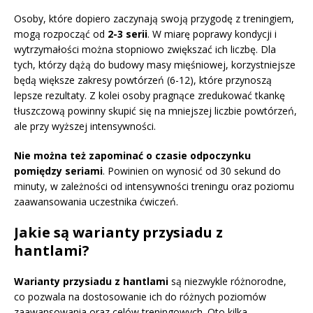
Osoby, które dopiero zaczynają swoją przygodę z treningiem,
mogą rozpocząć od
2-3 serii
. W miarę poprawy kondycji i
wytrzymałości można stopniowo zwiększać ich liczbę. Dla
tych, którzy dążą do budowy masy mięśniowej, korzystniejsze
będą większe zakresy powtórzeń (6-12), które przynoszą
lepsze rezultaty. Z kolei osoby pragnące zredukować tkankę
tłuszczową powinny skupić się na mniejszej liczbie powtórzeń,
ale przy wyższej intensywności.
Nie można też zapominać o czasie odpoczynku
pomiędzy seriami
. Powinien on wynosić od 30 sekund do
minuty, w zależności od intensywności treningu oraz poziomu
zaawansowania uczestnika ćwiczeń.
Jakie są warianty przysiadu z
hantlami?
Warianty przysiadu z hantlami
są niezwykle różnorodne,
co pozwala na dostosowanie ich do różnych poziomów
zaawansowania oraz celów treningowych. Oto kilka