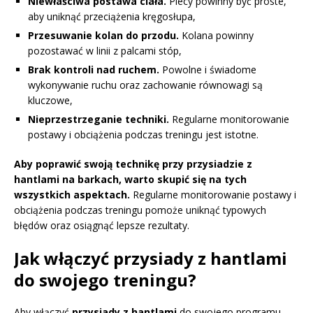
Niewłaściwa postawa ciała.
Plecy powinny być proste,
aby uniknąć przeciążenia kręgosłupa,
Przesuwanie kolan do przodu.
Kolana powinny
pozostawać w linii z palcami stóp,
Brak kontroli nad ruchem.
Powolne i świadome
wykonywanie ruchu oraz zachowanie równowagi są
kluczowe,
Nieprzestrzeganie techniki.
Regularne monitorowanie
postawy i obciążenia podczas treningu jest istotne.
Aby poprawić swoją technikę przy przysiadzie z
hantlami na barkach, warto skupić się na tych
wszystkich aspektach.
Regularne monitorowanie postawy i
obciążenia podczas treningu pomoże uniknąć typowych
błędów oraz osiągnąć lepsze rezultaty.
Jak włączyć przysiady z hantlami
do swojego treningu?
Aby włączyć
przysiady z hantlami
do swojego programu