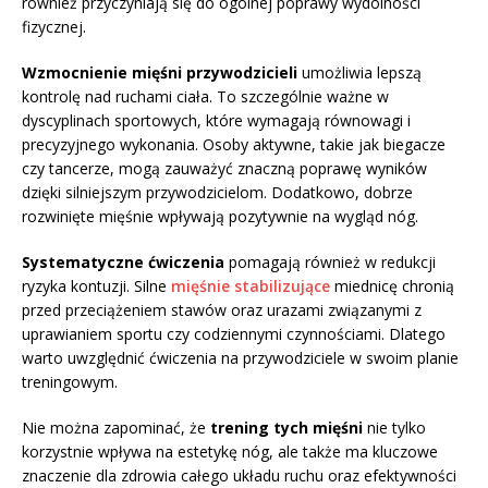
również przyczyniają się do ogólnej poprawy wydolności
fizycznej.
Wzmocnienie mięśni przywodzicieli
umożliwia lepszą
kontrolę nad ruchami ciała. To szczególnie ważne w
dyscyplinach sportowych, które wymagają równowagi i
precyzyjnego wykonania. Osoby aktywne, takie jak biegacze
czy tancerze, mogą zauważyć znaczną poprawę wyników
dzięki silniejszym przywodzicielom. Dodatkowo, dobrze
rozwinięte mięśnie wpływają pozytywnie na wygląd nóg.
Systematyczne ćwiczenia
pomagają również w redukcji
ryzyka kontuzji. Silne
mięśnie stabilizujące
miednicę chronią
przed przeciążeniem stawów oraz urazami związanymi z
uprawianiem sportu czy codziennymi czynnościami. Dlatego
warto uwzględnić ćwiczenia na przywodziciele w swoim planie
treningowym.
Nie można zapominać, że
trening tych mięśni
nie tylko
korzystnie wpływa na estetykę nóg, ale także ma kluczowe
znaczenie dla zdrowia całego układu ruchu oraz efektywności