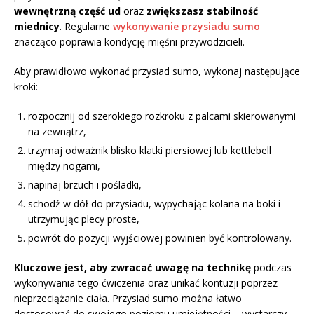
wewnętrzną część ud
oraz
zwiększasz stabilność
miednicy
. Regularne
wykonywanie przysiadu sumo
znacząco poprawia kondycję mięśni przywodzicieli.
Aby prawidłowo wykonać przysiad sumo, wykonaj następujące
kroki:
rozpocznij od szerokiego rozkroku z palcami skierowanymi
na zewnątrz,
trzymaj odważnik blisko klatki piersiowej lub kettlebell
między nogami,
napinaj brzuch i pośladki,
schodź w dół do przysiadu, wypychając kolana na boki i
utrzymując plecy proste,
powrót do pozycji wyjściowej powinien być kontrolowany.
Kluczowe jest, aby zwracać uwagę na technikę
podczas
wykonywania tego ćwiczenia oraz unikać kontuzji poprzez
nieprzeciążanie ciała. Przysiad sumo można łatwo
dostosować do swojego poziomu umiejętności – wystarczy