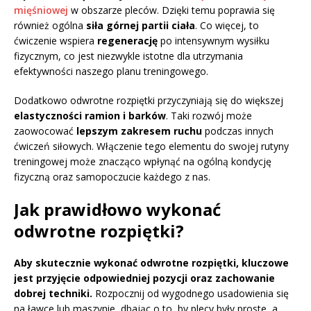
mięśniowej
w obszarze pleców. Dzięki temu poprawia się
również ogólna
siła górnej partii ciała
. Co więcej, to
ćwiczenie wspiera
regenerację
po intensywnym wysiłku
fizycznym, co jest niezwykle istotne dla utrzymania
efektywności naszego planu treningowego.
Dodatkowo odwrotne rozpiętki przyczyniają się do większej
elastyczności ramion i barków
. Taki rozwój może
zaowocować
lepszym zakresem ruchu
podczas innych
ćwiczeń siłowych. Włączenie tego elementu do swojej rutyny
treningowej może znacząco wpłynąć na ogólną kondycję
fizyczną oraz samopoczucie każdego z nas.
Jak prawidłowo wykonać
odwrotne rozpiętki?
Aby skutecznie wykonać odwrotne rozpiętki, kluczowe
jest przyjęcie odpowiedniej pozycji oraz zachowanie
dobrej techniki.
Rozpocznij od wygodnego usadowienia się
na ławce lub maszynie, dbając o to, by plecy były proste, a