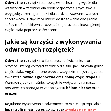
Odwrotne rozpiętki
stanowią wszechstronny wybór dla
wszystkich – zarówno dla osób rozpoczynających swoją
przygodę z treningiem, jak i dla bardziej zaawansowanych
sportowców. Dzięki możliwości dostosowania obciążenia
każdy może efektywnie rozwijać siłę oraz stabilność górnej
części ciała poprzez to ćwiczenie.
Jakie są korzyści z wykonywania
odwrotnych rozpiętek?
Odwrotne rozpiętki
to fantastyczne ćwiczenie, które
przynosi szereg korzyści zarówno dla siły, jak i zdrowia górnej
części ciała. Angażują one przede wszystkim mięśnie grzbietu,
zwłaszcza
równoległoboczne
oraz
dolną część trapezu
.
Wzmacniając te mięśnie, korzystnie wpływamy na naszą
postawę, co pomaga w zapobieganiu
bólom pleców
oraz
urazom
.
Regularne wykonywanie odwrotnych rozpiętek sprzyja także
hipertrofii mięśniowej
, co oznacza
zwiększenie masy