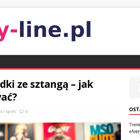
dki ze sztangą – jak
wać?
OST
s i sport
0
Treni
efek