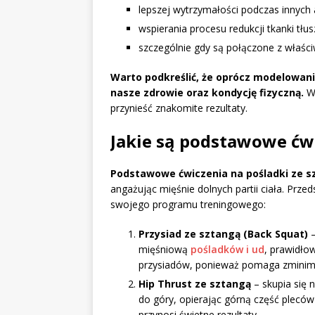
lepszej wytrzymałości podczas innych 
wspierania procesu redukcji tkanki tłu
szczególnie gdy są połączone z właś
Warto podkreślić, że oprócz modelowani
nasze zdrowie oraz kondycję fizyczną.
Wł
przynieść znakomite rezultaty.
Jakie są podstawowe ćwi
Podstawowe ćwiczenia na pośladki ze s
angażując mięśnie dolnych partii ciała. Prze
swojego programu treningowego:
Przysiad ze sztangą (Back Squat)
–
mięśniową
pośladków i ud
, prawidło
przysiadów, ponieważ pomaga zminima
Hip Thrust ze sztangą
– skupia się 
do góry, opierając górną część pleców
przynosi świetne rezultaty.