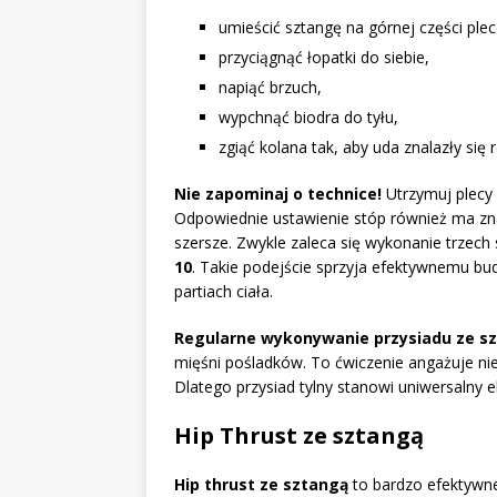
umieścić sztangę na górnej części ple
przyciągnąć łopatki do siebie,
napiąć brzuch,
wypchnąć biodra do tyłu,
zgiąć kolana tak, aby uda znalazły się
Nie zapominaj o technice!
Utrzymuj plecy 
Odpowiednie ustawienie stóp również ma zn
szersze. Zwykle zaleca się wykonanie trzech 
10
. Takie podejście sprzyja efektywnemu bu
partiach ciała.
Regularne wykonywanie przysiadu ze s
mięśni pośladków. To ćwiczenie angażuje nie t
Dlatego przysiad tylny stanowi uniwersalny e
Hip Thrust ze sztangą
Hip thrust ze sztangą
to bardzo efektywne