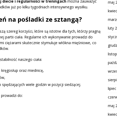
 diecie i regularności w treningach
można zauważyć
maj 
adków już po kilku tygodniach intensywnego wysiłku.
kwie
zeń na pośladki ze sztangą?
marz
luty 
zą szereg korzyści, które są istotne dla tych, którzy pragną
styc
nej partii ciała. Regularne ich wykonywanie prowadzi do
mi ciężarami skutecznie stymuluje włókna mięśniowe, co
grud
adków.
listo
tabilność naszego ciała:
paźdz
ą kręgosłup oraz miednicę,
wrze
ców,
sierp
spędzających wiele godzin w pozycji siedzącej.
lipie
 prowadzi do:
czer
maj 
kwie