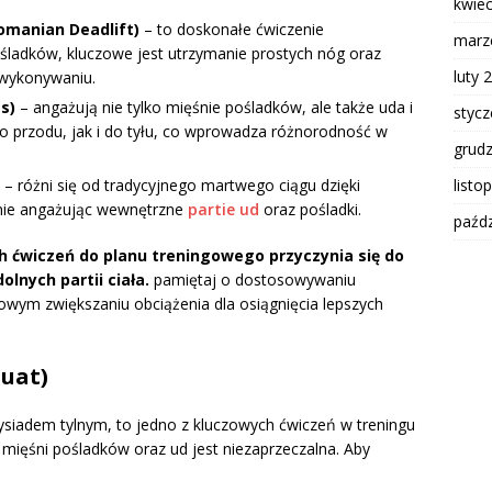
kwie
omanian Deadlift)
– to doskonałe ćwiczenie
marz
ośladków, kluczowe jest utrzymanie prostych nóg oraz
luty 
 wykonywaniu.
s)
– angażują nie tylko mięśnie pośladków, ale także uda i
styc
 przodu, jak i do tyłu, co wprowadza różnorodność w
grud
listo
– różni się od tradycyjnego martwego ciągu dzięki
wnie angażując wewnętrzne
partie ud
oraz pośladki.
paźdz
 ćwiczeń do planu treningowego przyczynia się do
lnych partii ciała.
pamiętaj o dostosowywaniu
owym zwiększaniu obciążenia dla osiągnięcia lepszych
quat)
ysiadem tylnym, to jedno z kluczowych ćwiczeń w treningu
mięśni pośladków oraz ud jest niezaprzeczalna. Aby