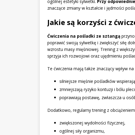
ogólnej estetyki sylwetki.
Przy odpowiedniej
znaczące zmiany w kształcie i jędrności pośl
Jakie są korzyści z ćwic
Ćwiczenia na pośladki ze sztangą
przynos
poprawić swoją sylwetkę i zwiększyć siłę dol
wzrostu masy mięśniowej. Trening z większy
sprzyja ich rozwojowi oraz ujędrnieniu pośl
Te ćwiczenia mają także znaczący wpływ na s
silniejsze mięśnie pośladków wspieraj
zmniejszają ryzyko kontuzji i bólu ple
poprawiają postawę, zwłaszcza u osób 
Dodatkowo, regularny trening z obciążeniem
zwiększonej wydolności fizycznej,
ogólnej siły organizmu,