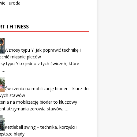
ie i uroda
T I FITNESS
Wznosy typu Y: Jak poprawić technikę i
cnić mięśnie pleców
y typu Y to jedno z tych ćwiczeń, które
 …
Ćwiczenia na mobilizację bioder – klucz do
wych stawów
enia na mobilizację bioder to kluczowy
ent utrzymania zdrowia stawów, …
Kettlebell swing – technika, korzyści i
ęstsze błędy