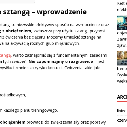
Kettl
efekt
ze sztangą – wprowadzenie
tangi to niezwykle efektywny sposób na wzmocnienie oraz
g z obciążeniem
, zwłaszcza przy użyciu sztangi, przynosi
objaw
 niż ćwiczenia bez ciężaru. Możemy umieścić sztangę na
Zawr
wa na aktywację różnych grup mięśniowych.
zjawi
ztangą
, warto zaznajomić się z fundamentalnymi zasadami
a tych ćwiczeń.
Nie zapominajmy o rozgrzewce
– jest
iłku i zmniejsza ryzyko kontuzji. Ćwiczenia takie jak:
treno
Dysko
więks
 pośladkowych,
ARC
m każdego planu treningowego.
lipie
czer
 obciążeniem
prowadzi do zwiększenia siły oraz poprawy