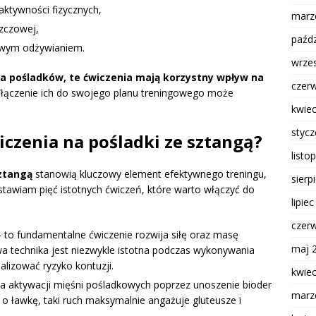
aktywności fizycznych,
marz
szczowej,
paźdz
ciwym odżywianiem.
wrze
a pośladków, te ćwiczenia mają korzystny wpływ na
czer
ączenie ich do swojego planu treningowego może
kwie
styc
czenia na pośladki ze sztangą?
listo
ztangą
stanowią kluczowy element efektywnego treningu,
sierp
dstawiam pięć istotnych ćwiczeń, które warto włączyć do
lipie
czer
 to fundamentalne ćwiczenie rozwija siłę oraz masę
maj 
wa technika jest niezwykle istotna podczas wykonywania
lizować ryzyko kontuzji.
kwie
na aktywacji mięśni pośladkowych poprzez unoszenie bioder
marz
 o ławkę, taki ruch maksymalnie angażuje gluteusze i