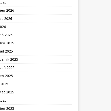
2026
cień 2026
ec 2026
2026
zeń 2026
zień 2025
pad 2025
iernik 2025
sień 2025
ień 2025
c 2025
wiec 2025
2025
cień 2025