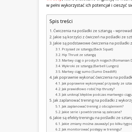
w pełni wykorzystać ich potencjał i cieszyć 
Spis treści
Ćwiczenia na pośladki ze sztangą – wprowa
Jakie są korzyści z ćwiczeń na pośladki ze sz
Jakie są podstawowe ćwiczenia na pośladki 
Przysiad ze sztangą (Back Squat)
Hip Thrust ze sztangą
Martwy ciąg o prostych nogach (Romanian D
Wykroki ze sztangą (Barbell Lunges)
Martwy ciąg sumo (Sumo Deadlift)
Jak poprawnie wykonać ćwiczenia na pośladk
Jak poprawnie wykonywać przysiady ze szta
Jak prawidłowo robić hip thrusty?
Jak uniknąć błędów podczas martwego ciąg
Jak zaplanować trening na pośladki z wykorz
Jak zaplanować trening z obciążeniem?
Jakie serie i powtórzenia są zalecane?
Jakie są efekty treningu na pośladki ze sztan
Jakie zmiany można zauważyć po kilku tygo
Jak monitorować postępy w treningu?