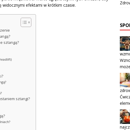
Zdrow
się widocznymi efektami w krótkim czasie.
SPOR
dzenie
tangą?
ze sztangą?
wzmo
eadlift)
Wznos
może
i?
ngą?
zdro
u?
Ćwicz
ystaniem sztangi?
elem
gą?
dniach?
najcz