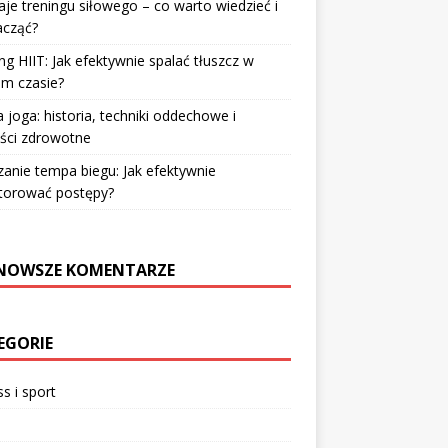
je treningu siłowego – co warto wiedzieć i
acząć?
ng HIIT: Jak efektywnie spalać tłuszcz w
im czasie?
 joga: historia, techniki oddechowe i
ści zdrowotne
zanie tempa biegu: Jak efektywnie
torować postępy?
NOWSZE KOMENTARZE
EGORIE
ss i sport