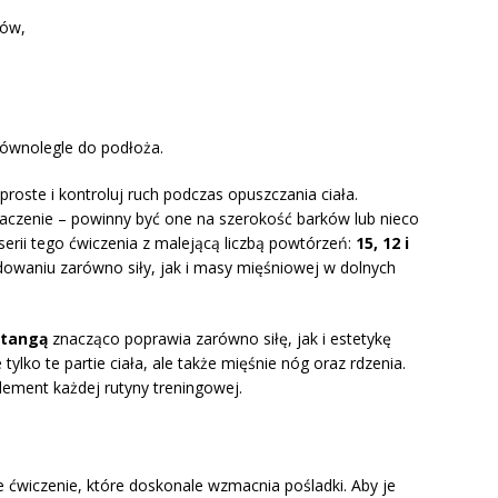
ców,
 równolegle do podłoża.
proste i kontroluj ruch podczas opuszczania ciała.
aczenie – powinny być one na szerokość barków lub nieco
serii tego ćwiczenia z malejącą liczbą powtórzeń:
15, 12 i
dowaniu zarówno siły, jak i masy mięśniowej w dolnych
ztangą
znacząco poprawia zarówno siłę, jak i estetykę
ylko te partie ciała, ale także mięśnie nóg oraz rdzenia.
lement każdej rutyny treningowej.
 ćwiczenie, które doskonale wzmacnia pośladki. Aby je