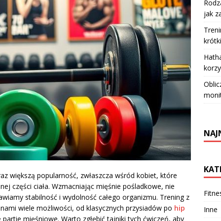
Rodza
jak z
Treni
krótk
Hatha
korzy
Oblic
moni
NAJ
KAT
raz większą popularność, zwłaszcza wśród kobiet, które
olnej części ciała. Wzmacniając mięśnie pośladkowe, nie
Fitne
rawiamy stabilność i wydolność całego organizmu. Trening z
d nami wiele możliwości, od klasycznych przysiadów po
hip
Inne
 partie mięśniowe. Warto zgłębić tajniki tych ćwiczeń, aby