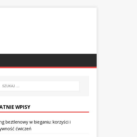
ATNIE WPISY
ng beztlenowy w bieganiu: korzyści i
tywność ćwiczeń