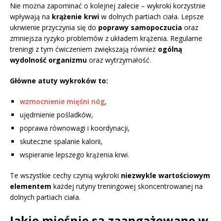
Nie można zapominać o kolejnej zalecie – wykroki korzystnie
wpływają na
krążenie krwi
w dolnych partiach ciała. Lepsze
ukrwienie przyczynia się do
poprawy samopoczucia
oraz
zmniejsza ryzyko problemów z układem krążenia. Regularne
treningi z tym ćwiczeniem zwiększają również
ogólną
wydolność organizmu
oraz wytrzymałość.
Główne atuty wykroków to:
wzmocnienie mięśni nóg
,
ujędrnienie pośladków,
poprawa równowagi i koordynacji,
skuteczne spalanie kalorii,
wspieranie lepszego krążenia krwi.
Te wszystkie cechy czynią wykroki
niezwykle wartościowym
elementem
każdej rutyny treningowej skoncentrowanej na
dolnych partiach ciała.
Jakie mięśnie są zaangażowane w