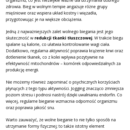
organizmu, co jest niezwykle ważne dla utrzymania dobrego
zdrowia. Bieg w wolnym tempie angażuje różne grupy
mięśniowe oraz wspiera układ kostny i więzadła,
przygotowując je na większe obciążenia.
Jedną z najważniejszych zalet wolnego biegania jest jego
skuteczność w
redukcji tkanki tłuszczowej
. W trakcie biegu
spalane są kalorie, co ułatwia kontrolowanie wagi ciała.
Dodatkowo, regularna aktywność poprawia krążenie krwi oraz
dotlenienie tkanek, co z kolei wpływa pozytywnie na
efektywność mitochondriów – komórek odpowiedzialnych za
produkcję energii.
Nie możemy również zapominać o psychicznych korzyściach
płynących z tego typu aktywności. Jogging znacząco zmniejsza
poziom stresu i podnosi nastrój dzięki uwalnianiu endorfin. Co
więcej, regularne bieganie wzmacnia odporność organizmu
oraz poprawia jakość snu.
Warto zauważyć, że wolne bieganie to nie tylko sposób na
utrzymanie formy fizycznej; to także istotny element