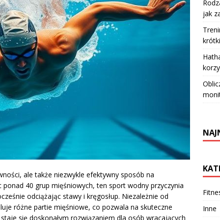
Rodza
jak z
Treni
krótk
Hatha
korzy
Oblic
moni
NAJ
KAT
ywności, ale także niezwykle efektywny sposób na
c ponad 40 grup mięśniowych, ten sport wodny przyczynia
Fitne
cześnie odciążając stawy i kręgosłup. Niezależnie od
luje różne partie mięśniowe, co pozwala na skuteczne
Inne
 staje się doskonałym rozwiązaniem dla osób wracających