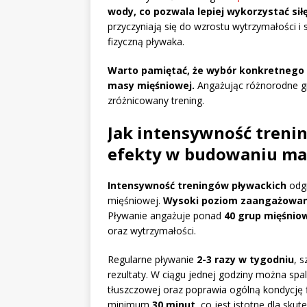
wody, co pozwala lepiej wykorzystać sił
przyczyniają się do wzrostu wytrzymałości i 
fizyczną pływaka.
Warto pamiętać, że wybór konkretnego 
masy mięśniowej.
Angażując różnorodne gr
zróżnicowany trening.
Jak intensywność treni
efekty w budowaniu ma
Intensywność treningów pływackich
odgr
mięśniowej.
Wysoki poziom zaangażowan
Pływanie angażuje ponad
40 grup mięśnio
oraz wytrzymałości.
Regularne pływanie
2-3 razy w tygodniu
, 
rezultaty. W ciągu jednej godziny można spa
tłuszczowej oraz poprawia ogólną kondycję fi
minimum
30 minut
, co jest istotne dla sk