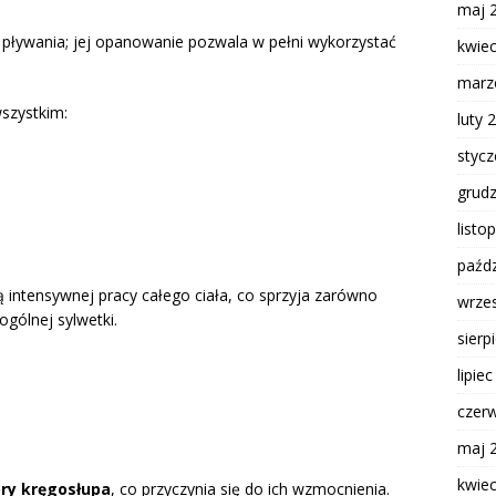
maj 
a pływania; jej opanowanie pozwala w pełni wykorzystać
kwie
marz
wszystkim:
luty 
styc
grud
listo
paźdz
 intensywnej pracy całego ciała, co sprzyja zarówno
wrze
gólnej sylwetki.
sierp
lipie
czer
maj 
kwie
ory kręgosłupa
, co przyczynia się do ich wzmocnienia.