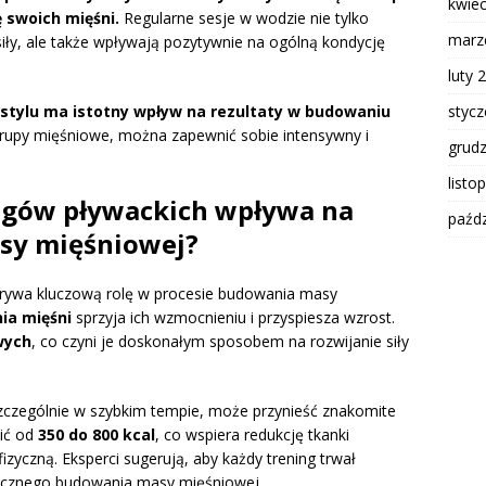
kwie
ę swoich mięśni.
Regularne sesje w wodzie nie tylko
marz
siły, ale także wpływają pozytywnie na ogólną kondycję
luty 
styc
stylu ma istotny wpływ na rezultaty w budowaniu
upy mięśniowe, można zapewnić sobie intensywny i
grud
listo
ngów pływackich wpływa na
paźdz
sy mięśniowej?
ywa kluczową rolę w procesie budowania masy
ia mięśni
sprzyja ich wzmocnieniu i przyspiesza wzrost.
wych
, co czyni je doskonałym sposobem na rozwijanie siły
szczególnie w szybkim tempie, może przynieść znakomite
lić od
350 do 800 kcal
, co wspiera redukcję tkanki
zyczną. Eksperci sugerują, aby każdy trening trwał
utecznego budowania masy mięśniowej.