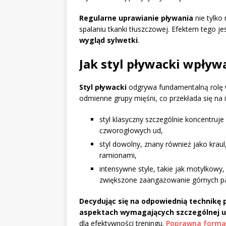
Regularne uprawianie pływania
nie tylko 
spalaniu tkanki tłuszczowej. Efektem tego je
wygląd sylwetki
.
Jak styl pływacki wpły
Styl pływacki
odgrywa fundamentalną rolę w
odmienne grupy mięśni, co przekłada się na 
styl klasyczny szczególnie koncentruje
czworogłowych ud,
styl dowolny, znany również jako kraul,
ramionami,
intensywne style, takie jak motylkow
zwiększone zaangażowanie górnych pa
Decydując się na odpowiednią technikę p
aspektach wymagających szczególnej u
dla efektywności treningu.
Poprawna forma