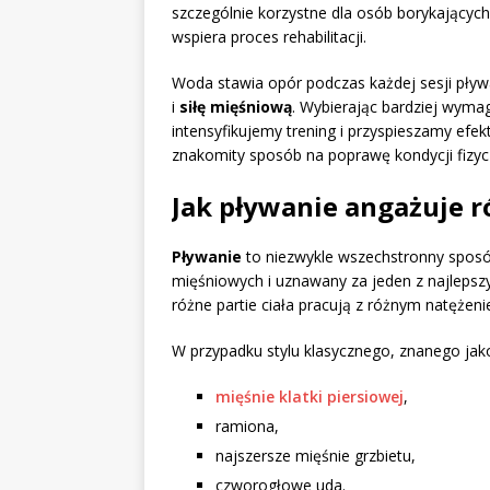
szczególnie korzystne dla osób borykających
wspiera proces rehabilitacji.
Woda stawia opór podczas każdej sesji pływ
i
siłę mięśniową
. Wybierając bardziej wymag
intensyfikujemy trening i przyspieszamy efekt
znakomity sposób na poprawę kondycji fizycz
Jak pływanie angażuje 
Pływanie
to niezwykle wszechstronny sposó
mięśniowych i uznawany za jeden z najlepsz
różne partie ciała pracują z różnym natężen
W przypadku stylu klasycznego, znanego ja
mięśnie klatki piersiowej
,
ramiona,
najszersze mięśnie grzbietu,
czworogłowe uda.