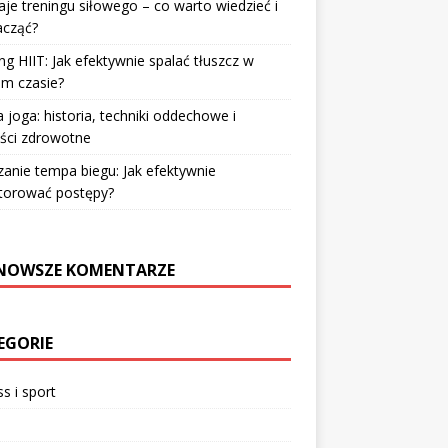
je treningu siłowego – co warto wiedzieć i
acząć?
ng HIIT: Jak efektywnie spalać tłuszcz w
im czasie?
 joga: historia, techniki oddechowe i
ści zdrowotne
zanie tempa biegu: Jak efektywnie
torować postępy?
NOWSZE KOMENTARZE
EGORIE
ss i sport