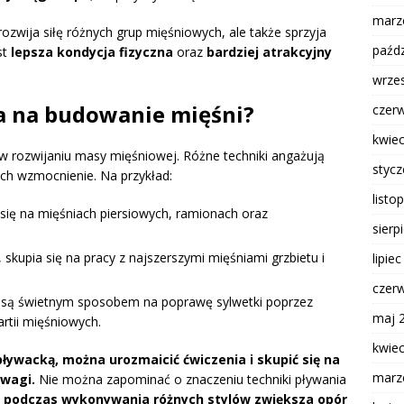
marz
rozwija siłę różnych grup mięśniowych, ale także sprzyja
paźdz
st
lepsza kondycja fizyczna
oraz
bardziej atrakcyjny
wrze
wa na budowanie mięśni?
czer
kwie
 rozwijaniu masy mięśniowej. Różne techniki angażują
styc
ich wzmocnienie. Na przykład:
listo
 się na mięśniach piersiowych, ramionach oraz
sierp
 skupia się na pracy z najszerszymi mięśniami grzbietu i
lipie
czer
y, są świetnym sposobem na poprawę sylwetki poprzez
maj 
rtii mięśniowych.
kwie
ływacką, można urozmaicić ćwiczenia i skupić się na
marz
wagi.
Nie można zapominać o znaczeniu techniki pływania
podczas wykonywania różnych stylów zwiększa opór