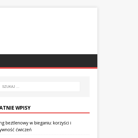
ATNIE WPISY
ng beztlenowy w bieganiu: korzyści i
tywność ćwiczeń