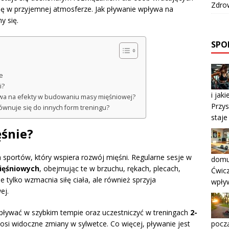
Zdrow
cję w przyjemnej atmosferze. Jak pływanie wpływa na
y się.
SPOR
e
i?
i jak
ywa na efekty w budowaniu masy mięśniowej?
Przys
ównuje się do innych form treningu?
staje
ęśnie?
h sportów, który wspiera rozwój mięśni. Regularne sesje w
domu
ięśniowych
, obejmując te w brzuchu, rękach, plecach,
Ćwicz
e tylko wzmacnia siłę ciała, ale również sprzyja
wpły
ej.
 pływać w szybkim tempie oraz uczestniczyć w treningach
2-
począ
ynosi widoczne zmiany w sylwetce. Co więcej, pływanie jest