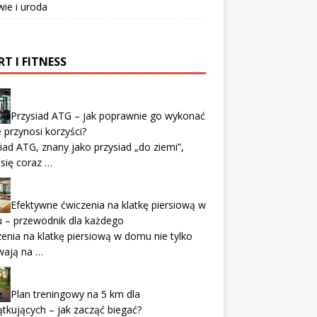
ie i uroda
T I FITNESS
Przysiad ATG – jak poprawnie go wykonać
ie przynosi korzyści?
iad ATG, znany jako przysiad „do ziemi”,
 się coraz …
Efektywne ćwiczenia na klatkę piersiową w
 – przewodnik dla każdego
enia na klatkę piersiową w domu nie tylko
wają na …
Plan treningowy na 5 km dla
tkujących – jak zacząć biegać?