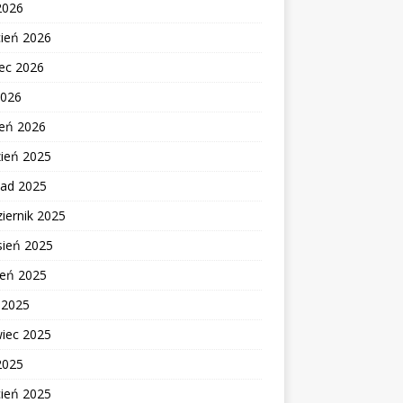
2026
cień 2026
ec 2026
2026
zeń 2026
zień 2025
pad 2025
iernik 2025
sień 2025
ień 2025
c 2025
wiec 2025
2025
cień 2025