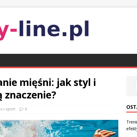
ie mięśni: jak styl i
 znaczenie?
OST
s i sport
0
Treni
efek