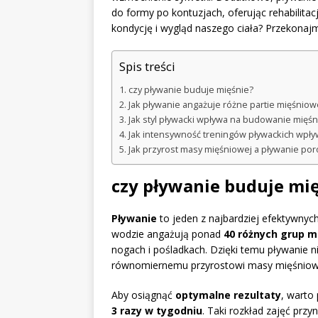
do formy po kontuzjach, oferując rehabilita
kondycję i wygląd naszego ciała? Przekonajm
Spis treści
czy pływanie buduje mięśnie?
Jak pływanie angażuje różne partie mięśniow
Jak styl pływacki wpływa na budowanie mięśn
Jak intensywność treningów pływackich wpł
Jak przyrost masy mięśniowej a pływanie por
czy pływanie buduje mi
Pływanie
to jeden z najbardziej efektywnyc
wodzie angażują ponad
40 różnych grup m
nogach i pośladkach. Dzięki temu pływanie ni
równomiernemu przyrostowi masy mięśniow
Aby osiągnąć
optymalne rezultaty
, warto
3 razy w tygodniu
. Taki rozkład zajęć prz