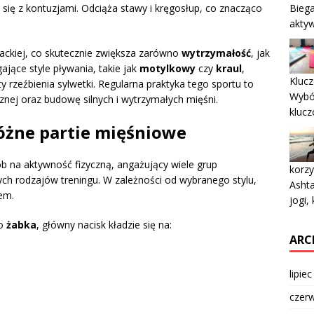
Biega
 się z kontuzjami. Odciąża stawy i kręgosłup, co znacząco
aktyw
ackiej, co skutecznie zwiększa zarówno
wytrzymałość
, jak
ające style pływania, takie jak
motylkowy
czy
kraul
,
Kluc
y rzeźbienia sylwetki. Regularna praktyka tego sportu to
Wybó
nej oraz budowę silnych i wytrzymałych mięśni.
klucz
różne partie mięśniowe
b na aktywność fizyczną, angażujący wiele grup
korzy
ych rodzajów treningu. W zależności od wybranego stylu,
Ashta
iem.
jogi,
ko
żabka
, główny nacisk kładzie się na:
ARC
lipie
czer