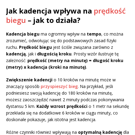
Jak kadencja wpływa na
prędkość
biegu
– jak to działa?
Kadencja biegu
ma ogromny wpływ na
tempo
, co można
zrozumieć, odwołując się do podstawowych zasad fizyki
ruchu.
Prędkość biegu
jest ściśle związana zarówno z
kadencją
, jak i
długością kroku
. Prosty wzór ilustruje tę
zależność:
prędkość (metry na minutę) = długość kroku
(metry) x kadencja (kroki na minutę)
.
Zwiększenie kadencji
o 10 kroków na minutę może w
znaczący sposób
przyspieszyć bieg
. Na przykład, jeśli
podniesiesz swoją kadencję do 180 kroków na minutę,
możesz zaoszczędzić nawet 2 minuty podczas pokonywania
dystansu 5 km.
Każdy wzrost prędkości
o 1 metr na sekundę
przekłada się na dodatkowe 6 kroków w ciągu minuty, co
doskonale pokazuje, jak istotna jest kadencja.
Różne czynniki również wpływają na
optymalną kadencję
dla