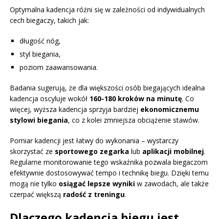
Optymalna kadencja różni się w zależności od indywidualnych
cech biegaczy, takich jak:
długość nóg,
styl biegania,
poziom zaawansowania.
Badania sugerują, że dla większości osób biegających idealna
kadencja oscyluje wokół
160-180 kroków na minutę
. Co
więcej, wyższa kadencja sprzyja bardziej
ekonomicznemu
stylowi biegania
, co z kolei zmniejsza obciążenie stawów.
Pomiar kadencji jest łatwy do wykonania – wystarczy
skorzystać ze
sportowego zegarka
lub
aplikacji mobilnej
.
Regularne monitorowanie tego wskaźnika pozwala biegaczom
efektywnie dostosowywać tempo i technikę biegu. Dzięki temu
mogą nie tylko
osiągać lepsze wyniki
w zawodach, ale także
czerpać większą
radość z treningu
.
Dlaczego kadencja biegu jest