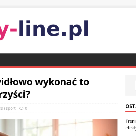
awidłowo wykonać to
rzyści?
OST
ss i sport
0
Treni
efek