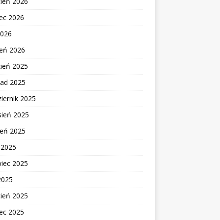
cień 2026
ec 2026
2026
zeń 2026
zień 2025
pad 2025
iernik 2025
sień 2025
ień 2025
c 2025
wiec 2025
2025
cień 2025
ec 2025