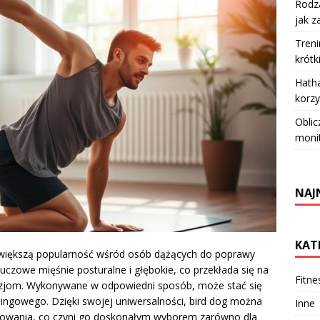
Rodza
jak z
Treni
krótk
Hatha
korzy
Oblic
moni
NAJ
KAT
z większą popularność wśród osób dążących do poprawy
uczowe mięśnie posturalne i głębokie, co przekłada się na
Fitne
ontuzjom. Wykonywane w odpowiedni sposób, może stać się
ngowego. Dzięki swojej uniwersalności, bird dog można
Inne
wania, co czyni go doskonałym wyborem zarówno dla