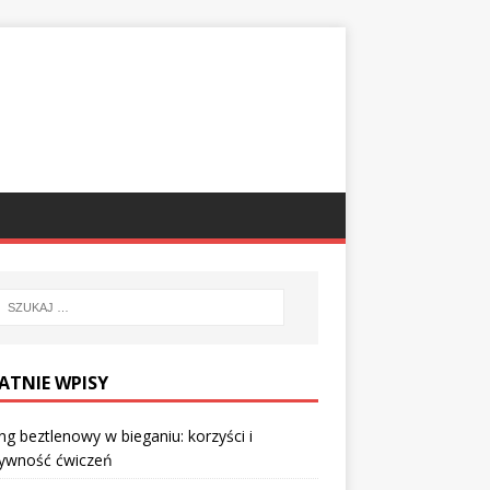
ATNIE WPISY
ng beztlenowy w bieganiu: korzyści i
tywność ćwiczeń