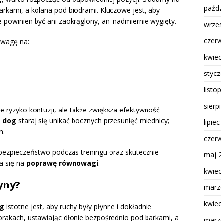
paźdz
rkami, a kolana pod biodrami. Kluczowe jest, aby
ie powinien być ani zaokrąglony, ani nadmiernie wygięty.
wrze
czer
uwagę na:
kwie
styc
listo
sierp
e ryzyko kontuzji, ale także zwiększa efektywność
d dog
staraj się unikać bocznych przesunięć miednicy;
lipie
m.
czer
ezpieczeństwo podczas treningu oraz skutecznie
maj 
da się na
poprawę równowagi
.
kwie
yny?
marz
kwie
og
istotne jest, aby ruchy były płynne i dokładnie
orakach, ustawiając dłonie bezpośrednio pod barkami, a
marz