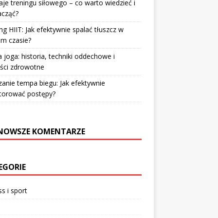
je treningu siłowego – co warto wiedzieć i
acząć?
ng HIIT: Jak efektywnie spalać tłuszcz w
im czasie?
 joga: historia, techniki oddechowe i
ści zdrowotne
zanie tempa biegu: Jak efektywnie
torować postępy?
NOWSZE KOMENTARZE
EGORIE
ss i sport