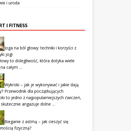
ie i uroda
T I FITNESS
Joga na ból głowy: techniki i korzyści z
yki jogi
łowy to dolegliwość, która dotyka wiele
 na całym …
Wykroki – jak je wykonywać i jakie dają
y? Przewodnik dla początkujących
ki to jedno z najpopularniejszych ćwiczeń,
 skutecznie angażuje dolne …
Bieganie z astmą – jak cieszyć się
nością fizyczną?