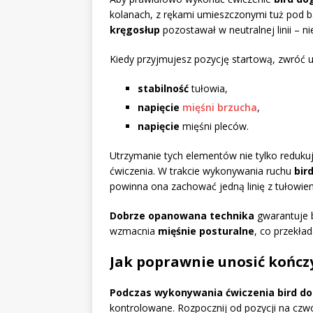
kolanach, z rękami umieszczonymi tuż pod ba
kręgosłup
pozostawał w neutralnej linii – n
Kiedy przyjmujesz pozycję startową, zwróć 
stabilność
tułowia,
napięcie
mięśni brzucha
,
napięcie
mięśni pleców.
Utrzymanie tych elementów nie tylko redukuj
ćwiczenia. W trakcie wykonywania ruchu
bir
powinna ona zachować jedną linię z tułowie
Dobrze opanowana technika
gwarantuje b
wzmacnia
mięśnie posturalne
, co przekła
Jak poprawnie unosić kończ
Podczas wykonywania ćwiczenia bird d
kontrolowane. Rozpocznij od pozycji na czw