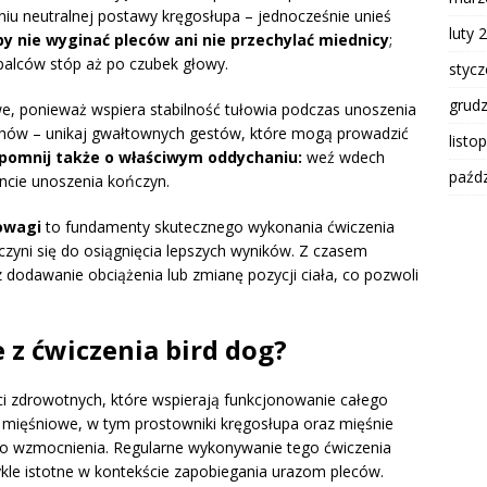
aniu neutralnej postawy kręgosłupa – jednocześnie unieś
luty 
by nie wyginać pleców ani nie przechylać miednicy
;
 palców stóp aż po czubek głowy.
styc
grud
we, ponieważ wspiera stabilność tułowia podczas unoszenia
hów – unikaj gwałtownych gestów, które mogą prowadzić
listo
pomnij także o właściwym oddychaniu:
weź wdech
paźdz
cie unoszenia kończyn.
owagi
to fundamenty skutecznego wykonania ćwiczenia
yczyni się do osiągnięcia lepszych wyników. Z czasem
dodawanie obciążenia lub zmianę pozycji ciała, co pozwoli
e z ćwiczenia bird dog?
ci zdrowotnych, które wspierają funkcjonowanie całego
 mięśniowe, w tym prostowniki kręgosłupa oraz mięśnie
ego wzmocnienia. Regularne wykonywanie tego ćwiczenia
zwykle istotne w kontekście zapobiegania urazom pleców.