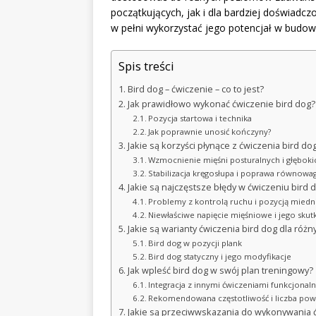
początkujących, jak i dla bardziej doświadcz
w pełni wykorzystać jego potencjał w budowa
Spis treści
Bird dog – ćwiczenie – co to jest?
Jak prawidłowo wykonać ćwiczenie bird dog?
Pozycja startowa i technika
Jak poprawnie unosić kończyny?
Jakie są korzyści płynące z ćwiczenia bird do
Wzmocnienie mięśni posturalnych i głęboki
Stabilizacja kręgosłupa i poprawa równowag
Jakie są najczęstsze błędy w ćwiczeniu bird do
Problemy z kontrolą ruchu i pozycją miedn
Niewłaściwe napięcie mięśniowe i jego skutk
Jakie są warianty ćwiczenia bird dog dla r
Bird dog w pozycji plank
Bird dog statyczny i jego modyfikacje
Jak wpleść bird dog w swój plan treningowy?
Integracja z innymi ćwiczeniami funkcjonal
Rekomendowana częstotliwość i liczba po
Jakie są przeciwwskazania do wykonywania ć