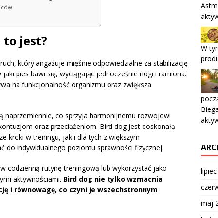
Astm
leców
aktyw
 to jest?
W ty
prod
ruch, który angażuje mięśnie odpowiedzialne za stabilizację
jaki pies bawi się, wyciągając jednocześnie nogi i ramiona.
ywa na funkcjonalność organizmu oraz zwiększa
począ
Biega
ują naprzemiennie, co sprzyja harmonijnemu rozwojowi
aktyw
kontuzjom oraz przeciążeniom. Bird dog jest doskonałą
 kroki w treningu, jak i dla tych z większym
ARC
 do indywidualnego poziomu sprawności fizycznej.
 codzienną rutynę treningową lub wykorzystać jako
lipie
nymi aktywnościami.
Bird dog nie tylko wzmacnia
czer
cję i równowagę, co czyni je wszechstronnym
maj 