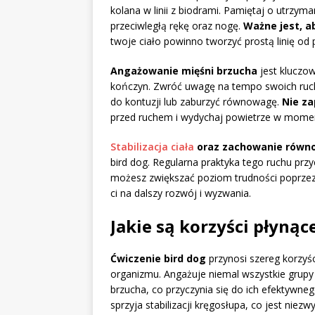
kolana w linii z biodrami. Pamiętaj o utrzym
przeciwległą rękę oraz nogę.
Ważne jest, a
twoje ciało powinno tworzyć prostą linię od
Angażowanie mięśni brzucha
jest kluczo
kończyn. Zwróć uwagę na tempo swoich ruc
do kontuzji lub zaburzyć równowagę.
Nie za
przed ruchem i wydychaj powietrze w momen
Stabilizacja ciała
oraz zachowanie równ
bird dog. Regularna praktyka tego ruchu prz
możesz zwiększać poziom trudności poprzez 
ci na dalszy rozwój i wyzwania.
Jakie są korzyści płynąc
Ćwiczenie bird dog
przynosi szereg korzyś
organizmu. Angażuje niemal wszystkie grupy
brzucha, co przyczynia się do ich efektywn
sprzyja stabilizacji kręgosłupa, co jest nie