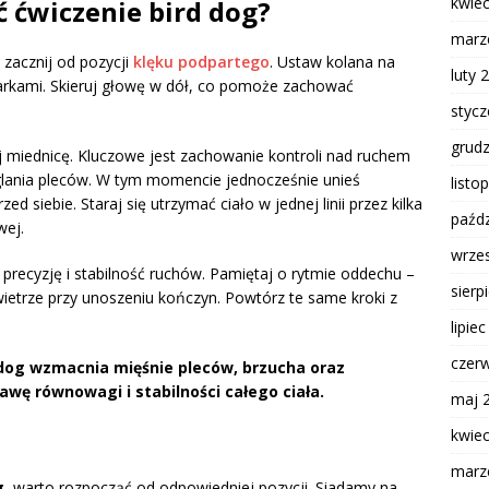
kwie
 ćwiczenie bird dog?
marz
, zacznij od pozycji
klęku podpartego
. Ustaw kolana na
luty 
barkami. Skieruj głowę w dół, co pomoże zachować
styc
grud
uj miednicę. Kluczowe jest zachowanie kontroli nad ruchem
glania pleców. W tym momencie jednocześnie unieś
listo
ed siebie. Staraj się utrzymać ciało w jednej linii przez kilka
paźdz
wej.
wrze
precyzję i stabilność ruchów. Pamiętaj o rytmie oddechu –
sierp
ietrze przy unoszeniu kończyn. Powtórz te same kroki z
lipie
czer
 dog wzmacnia mięśnie pleców, brzucha oraz
wę równowagi i stabilności całego ciała.
maj 
kwie
marz
g
, warto rozpocząć od odpowiedniej pozycji. Siadamy na