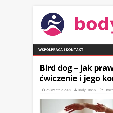
WSPÓŁPRACA I KONTAKT
Bird dog – jak pr
ćwiczenie i jego ko
25 kwietnia 2025
Body-Line.pl
Fitne