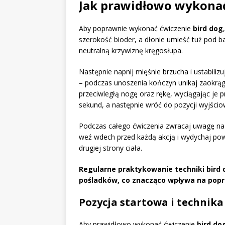
Jak prawidłowo wykonać
Aby poprawnie wykonać ćwiczenie
bird dog
szerokość bioder, a dłonie umieść tuż pod 
neutralną krzywiznę kręgosłupa.
Następnie napnij mięśnie brzucha i ustabiliz
– podczas unoszenia kończyn unikaj zaokrą
przeciwległą nogę oraz rękę, wyciągając je prz
sekund, a następnie wróć do pozycji wyjścio
Podczas całego ćwiczenia zwracaj uwagę na 
weź wdech przed każdą akcją i wydychaj pow
drugiej strony ciała.
Regularne praktykowanie techniki bird
pośladków, co znacząco wpływa na popra
Pozycja startowa i technika
Aby prawidłowo wykonać ćwiczenie
bird do