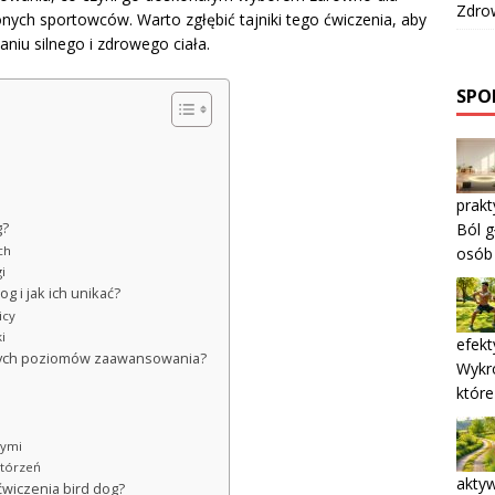
Zdrow
onych sportowców. Warto zgłębić tajniki tego ćwiczenia, aby
niu silnego i zdrowego ciała.
SPOR
prakt
Ból g
g?
ch
osób
i
g i jak ich unikać?
icy
i
efekt
óżnych poziomów zaawansowania?
Wykro
które
nymi
wtórzeń
aktyw
wiczenia bird dog?