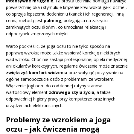
intensywne mruganie
. Ta prosta technika pomaga nawilżyć
powierzchnię oka i stymuluje krążenie krwi wokół gałki ocznej,
co sprzyja lepszemu dotlenieniu tkanek i ich regeneracji. Inną
cenną metodą jest
palming
, polegająca na zakryciu
zamkniętych oczu dłońmi, co umożliwia relaksację i
odpoczynek zmęczonych mięśni.
Warto podkreślić, że joga oczu to nie tylko sposób na
poprawę wzroku; może także wspierać korekcję niektórych
wad wzroku. Choć nie zastąpi profesjonalnej opieki medycznej
ani okularów korekcyjnych, regularne ćwiczenie może znacznie
zwiększyć komfort widzenia
oraz wpłynąć pozytywnie na
ogólne samopoczucie osób z problemami ze wzrokiem.
Włączenie jogi oczu do codziennej rutyny stanowi
wartościowy element
zdrowego stylu życia
, a także
odpowiedniej higieny pracy przy komputerze oraz innych
urządzeniach elektronicznych.
Problemy ze wzrokiem a joga
oczu – jak ćwiczenia mogą