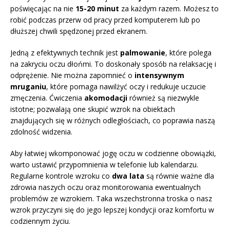
poświęcając na nie
15-20 minut
za każdym razem. Możesz to
robić podczas przerw od pracy przed komputerem lub po
dłuższej chwili spędzonej przed ekranem.
Jedną z efektywnych technik jest
palmowanie
, które polega
na zakryciu oczu dłońmi. To doskonały sposób na relaksację i
odprężenie. Nie można zapomnieć o
intensywnym
mruganiu
, które pomaga nawilżyć oczy i redukuje uczucie
zmęczenia. Ćwiczenia
akomodacji
również są niezwykle
istotne; pozwalają one skupić wzrok na obiektach
znajdujących się w różnych odległościach, co poprawia naszą
zdolność widzenia.
Aby łatwiej wkomponować jogę oczu w codzienne obowiązki,
warto ustawić przypomnienia w telefonie lub kalendarzu.
Regularne kontrole wzroku co
dwa lata
są równie ważne dla
zdrowia naszych oczu oraz monitorowania ewentualnych
problemów ze wzrokiem. Taka wszechstronna troska o nasz
wzrok przyczyni się do jego lepszej kondycji oraz komfortu w
codziennym życiu.