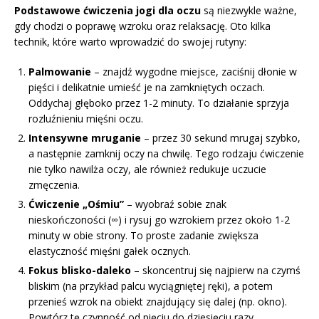
Podstawowe ćwiczenia jogi dla oczu
są niezwykle ważne,
gdy chodzi o poprawę wzroku oraz relaksację. Oto kilka
technik, które warto wprowadzić do swojej rutyny:
Palmowanie
– znajdź wygodne miejsce, zaciśnij dłonie w
pięści i delikatnie umieść je na zamkniętych oczach.
Oddychaj głęboko przez 1-2 minuty. To działanie sprzyja
rozluźnieniu mięśni oczu.
Intensywne mruganie
– przez 30 sekund mrugaj szybko,
a następnie zamknij oczy na chwilę. Tego rodzaju ćwiczenie
nie tylko nawilża oczy, ale również redukuje uczucie
zmęczenia.
Ćwiczenie „Ośmiu”
– wyobraź sobie znak
nieskończoności (∞) i rysuj go wzrokiem przez około 1-2
minuty w obie strony. To proste zadanie zwiększa
elastyczność mięśni gałek ocznych.
Fokus blisko-daleko
– skoncentruj się najpierw na czymś
bliskim (na przykład palcu wyciągniętej ręki), a potem
przenieś wzrok na obiekt znajdujący się dalej (np. okno).
Powtórz tę czynność od pięciu do dziesięciu razy.