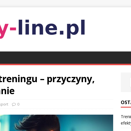
treningu – przyczyny,
anie
OST
sport
0
Treni
efek