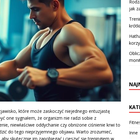
Rodza
jak z
Treni
krótk
Hatha
korzy
Oblic
moni
NAJ
KAT
jawisko, które może zaskoczyć niejednego entuzjastę
yć one sygnałem, że organizm nie radzi sobie z
Fitne
ie, niewłaściwe oddychanie czy obniżone ciśnienie krwi to
adzić do tego nieprzyjemnego objawu. Warto zrozumieć,
Inne
aby skutecznie im zapobiegać i cieszyć się treningiem w