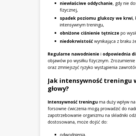
niewłaściwe oddychanie
, gdy nie d
fizycznej,
spadek poziomu glukozy we krwi
,
intensywnym treningu,
obniżone ciśnienie tętnicze
po wysił
niedokrwistość
wynikająca z braku ż
Regularne nawodnienie
i
odpowiednia d
objawów po wysiłku fizycznym. Zrozumienie 
oraz zmniejszyć ryzyko wystąpienia zawrotó
Jak intensywność treningu
głowy?
Intensywność treningu
ma duży wpływ na 
forsowne ćwiczenia mogą prowadzić do nadmi
zapotrzebowanie organizmu na składniki odży
dostosowana, może dojść do:
odwodnienia,