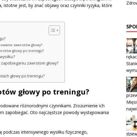
Zdrow
ia, istotne jest, by znać objawy oraz czynniki ryzyka, które
SPOR
gu?
ępowanie zawrotów głowy?
wrotów głowy po treningu?
rękac
wysiłku?
Stani
 w zapobieganiu zawrotom głowy?
wyma
rotach głowy po treningu?
rotów głowy po treningu?
prze
Mięs
odowane różnorodnymi czynnikami. Zrozumienie ich
najwi
e im zapobiegać. Oto najczęstsze powody występowania
się podczas intensywnego wysiłku fizycznego,
dziew