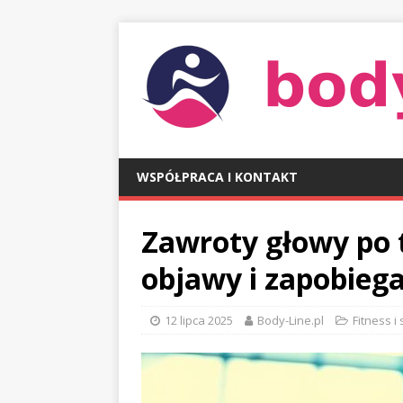
WSPÓŁPRACA I KONTAKT
Zawroty głowy po 
objawy i zapobieg
12 lipca 2025
Body-Line.pl
Fitness i 