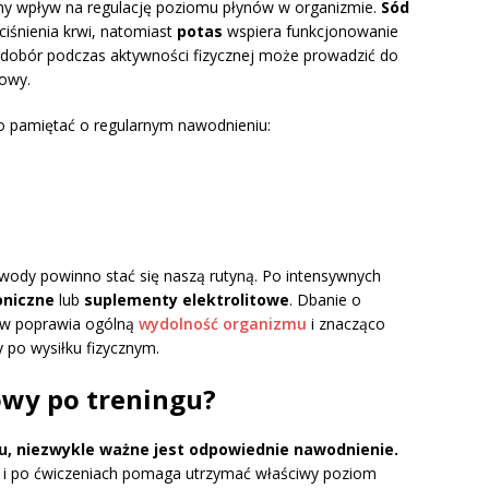
totny wpływ na regulację poziomu płynów w organizmie.
Sód
iśnienia krwi, natomiast
potas
wspiera funkcjonowanie
edobór podczas aktywności fizycznej może prowadzić do
owy.
o pamiętać o regularnym nawodnieniu:
 wody powinno stać się naszą rutyną. Po intensywnych
oniczne
lub
suplementy elektrolitowe
. Dbanie o
tów poprawia ogólną
wydolność organizmu
i znacząco
 po wysiłku fizycznym.
owy po treningu?
u, niezwykle ważne jest odpowiednie nawodnienie.
e i po ćwiczeniach pomaga utrzymać właściwy poziom