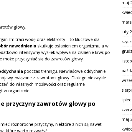
maj 
kwie
marz
wrotów głowy.
luty 
ganizm traci wodę oraz elektrolity – to kluczowe dla
styc
obór nawodnienia
skutkuje osłabieniem organizmu, a w
grud
atkowo intensywny wysiłek wpływa na ciśnienie krwi; po
e może przyczyniać się do zawrotów głowy.
listo
paźdz
oddychania
podczas treningu. Niewłaściwe oddychanie
objawy związane z zawrotami głowy. Dlatego niezwykle
wrze
iczeń do własnych możliwości oraz regularne
sierp
i w organizmie.
lipie
ne przyczyny zawrotów głowy po
czer
maj 
mieć różnorodne przyczyny, niektóre z nich są nawet
kwie
ów, które warto rozważyć: