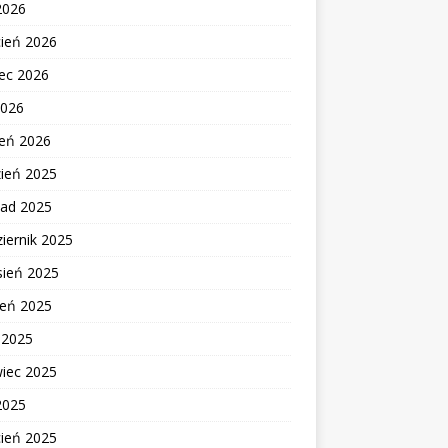
2026
cień 2026
ec 2026
2026
zeń 2026
zień 2025
pad 2025
iernik 2025
sień 2025
ień 2025
c 2025
wiec 2025
2025
cień 2025