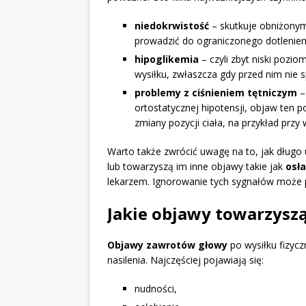
niedokrwistość
– skutkuje obniżony
prowadzić do ograniczonego dotlenien
hipoglikemia
– czyli zbyt niski pozi
wysiłku, zwłaszcza gdy przed nim nie s
problemy z ciśnieniem tętniczym
–
ortostatycznej hipotensji, objaw ten p
zmiany pozycji ciała, na przykład przy
Warto także zwrócić uwagę na to, jak długo u
lub towarzyszą im inne objawy takie jak
osła
lekarzem. Ignorowanie tych sygnałów może
Jakie objawy towarzysz
Objawy zawrotów głowy
po wysiłku fizyc
nasilenia. Najczęściej pojawiają się:
nudności,