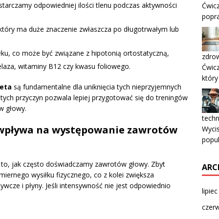
ostarczamy odpowiedniej ilości tlenu podczas aktywności
Ćwicz
popra
 który ma duże znaczenie zwłaszcza po długotrwałym lub
ku, co może być związane z hipotonią ortostatyczną,
zdrow
elaza, witaminy B12 czy kwasu foliowego.
Ćwicz
który
ieta
są fundamentalne dla uniknięcia tych nieprzyjemnych
tych przyczyn pozwala lepiej przygotować się do treningów
w głowy.
techn
 wpływa na występowanie zawrotów
Wycis
popul
to, jak często doświadczamy zawrotów głowy. Zbyt
ARC
ernego wysiłku fizycznego, co z kolei zwiększa
wcze i płyny. Jeśli intensywność nie jest odpowiednio
lipie
czer