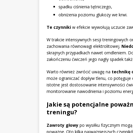
spadku ciśnienia tętniczego,
obniżenia poziomu glukozy we krwi.
Te czynniki
w efekcie wywołują uczucie za
W trakcie intensywnych sesji treningowych or
zachowania równowagi elektrolitowej.
Nied
skrajnych przypadkach nawet omdleniem. Dod
zakończeniu ćwiczeń jego nagły spadek takż
Warto również zwrócić uwagę na
technikę 
może ograniczać dopływ tlenu, co potęguje 
istotne jest dostosowanie intensywności ćw
monitorowanie nawodnienia i poziomu energi
Jakie są potencjalne poważ
treningu?
Zawroty głowy
po wysiłku fizycznym mogą 
poważne. Oto kilka najważniejszych czynnik