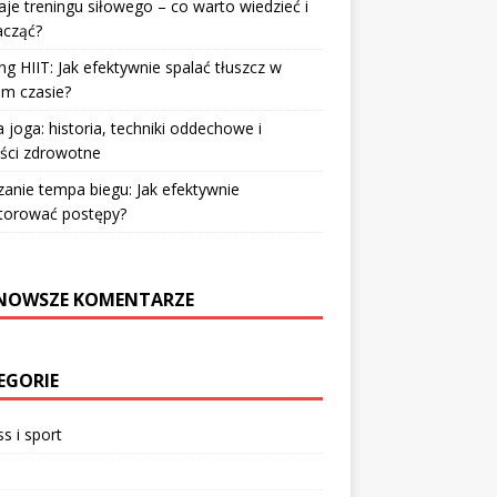
je treningu siłowego – co warto wiedzieć i
acząć?
ng HIIT: Jak efektywnie spalać tłuszcz w
im czasie?
 joga: historia, techniki oddechowe i
ści zdrowotne
zanie tempa biegu: Jak efektywnie
torować postępy?
NOWSZE KOMENTARZE
EGORIE
ss i sport