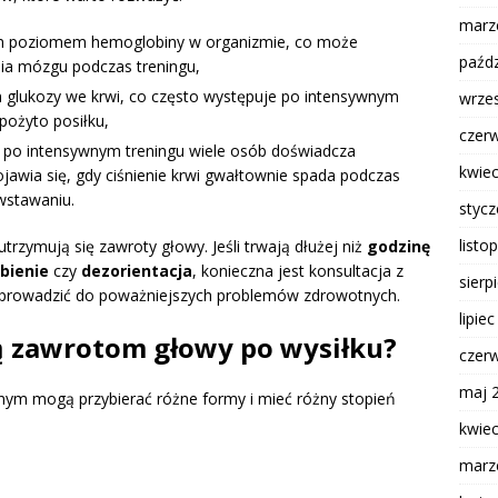
marz
m poziomem hemoglobiny w organizmie, co może
paźdz
ia mózgu podczas treningu,
om glukozy we krwi, co często występuje po intensywnym
wrze
pożyto posiłku,
czer
 po intensywnym treningu wiele osób doświadcza
kwie
ojawia się, gdy ciśnienie krwi gwałtownie spada podczas
 wstawaniu.
styc
listo
trzymują się zawroty głowy. Jeśli trwają dłużej niż
godzinę
bienie
czy
dezorientacja
, konieczna jest konsultacja z
sierp
 prowadzić do poważniejszych problemów zdrowotnych.
lipie
ą zawrotom głowy po wysiłku?
czer
maj 
znym mogą przybierać różne formy i mieć różny stopień
kwie
marz