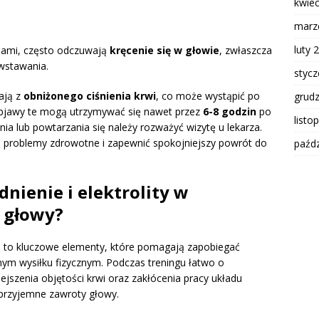
kwie
marz
luty 
ciami, często odczuwają
kręcenie się w głowie
, zwłaszcza
 wstawania.
styc
ają z
obniżonego ciśnienia krwi
, co może wystąpić po
grud
 objawy te mogą utrzymywać się nawet przez
6-8 godzin
po
listo
nia lub powtarzania się należy rozważyć wizytę u lekarza.
e problemy zdrowotne i zapewnić spokojniejszy powrót do
paźdz
nienie i elektrolity w
 głowy?
a
to kluczowe elementy, które pomagają zapobiegać
nym wysiłku fizycznym. Podczas treningu łatwo o
jszenia objętości krwi oraz zakłócenia pracy układu
przyjemne zawroty głowy.