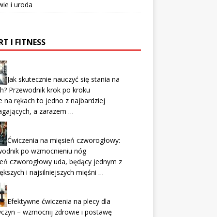
ie i uroda
T I FITNESS
Jak skutecznie nauczyć się stania na
h? Przewodnik krok po kroku
e na rękach to jedno z najbardziej
gających, a zarazem …
Ćwiczenia na mięsień czworogłowy:
wodnik po wzmocnieniu nóg
ień czworogłowy uda, będący jednym z
ększych i najsilniejszych mięśni …
Efektywne ćwiczenia na plecy dla
czyn – wzmocnij zdrowie i postawę