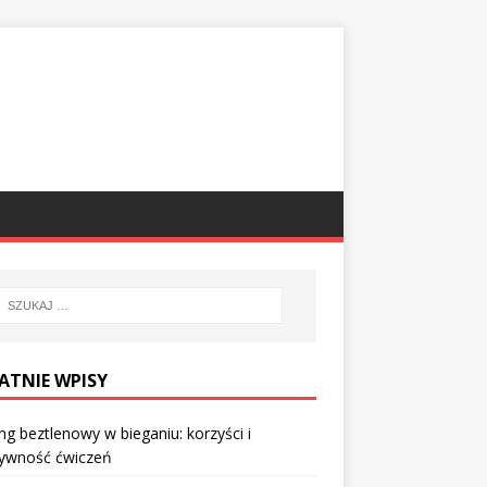
ATNIE WPISY
ng beztlenowy w bieganiu: korzyści i
tywność ćwiczeń