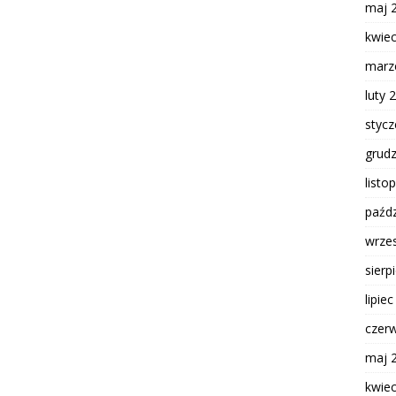
maj 
kwie
marz
luty 
styc
grud
listo
paźdz
wrze
sierp
lipie
czer
maj 
kwie