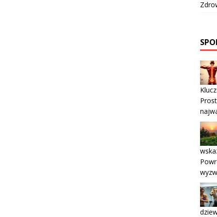
Zdrow
SPOR
Klucz
Prost
najwa
wskaz
Powró
wyzw
dziew