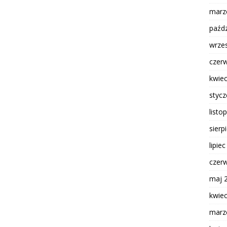
marz
paźdz
wrze
czer
kwie
styc
listo
sierp
lipie
czer
maj 
kwie
marz