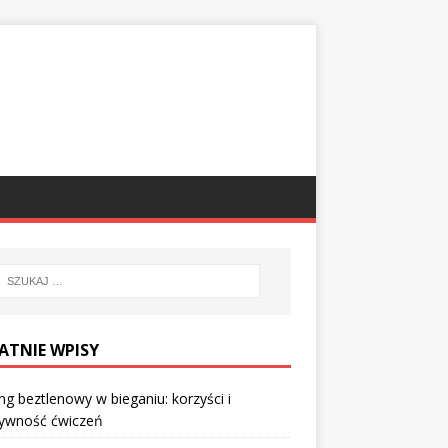
ATNIE WPISY
ng beztlenowy w bieganiu: korzyści i
tywność ćwiczeń