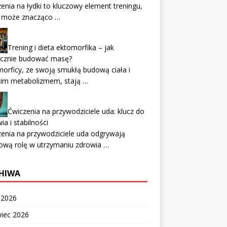
enia na łydki to kluczowy element treningu,
y może znacząco …
Trening i dieta ektomorfika – jak
ecznie budować masę?
orficy, ze swoją smukłą budową ciała i
kim metabolizmem, stają …
Ćwiczenia na przywodziciele uda: klucz do
ia i stabilności
enia na przywodziciele uda odgrywają
ową rolę w utrzymaniu zdrowia …
HIWA
c 2026
wiec 2026