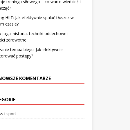
je treningu siłowego – co warto wiedzieć i
acząć?
ng HIIT: Jak efektywnie spalać tłuszcz w
im czasie?
 joga: historia, techniki oddechowe i
ści zdrowotne
zanie tempa biegu: Jak efektywnie
torować postępy?
NOWSZE KOMENTARZE
EGORIE
ss i sport