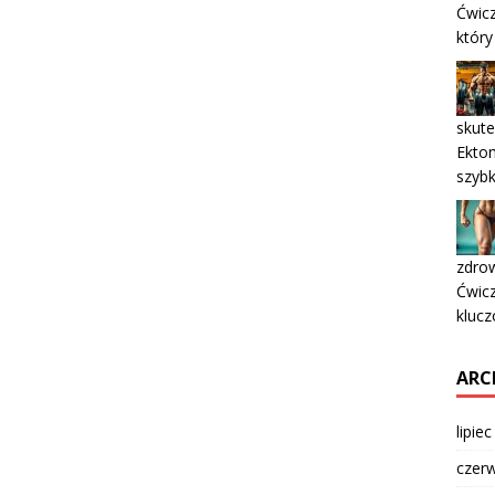
Ćwicz
któr
skut
Ektom
szyb
zdrow
Ćwicz
klucz
ARC
lipie
czer