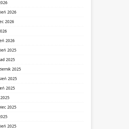
2026
cień 2026
ec 2026
2026
zeń 2026
zień 2025
pad 2025
iernik 2025
sień 2025
ień 2025
c 2025
wiec 2025
2025
cień 2025