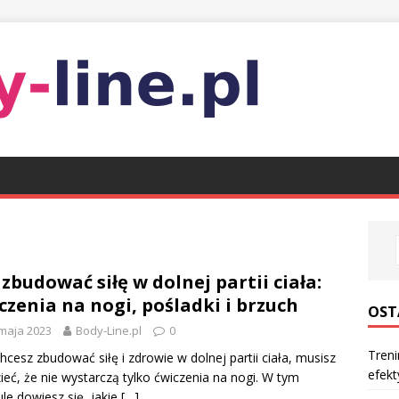
 zbudować siłę w dolnej partii ciała:
czenia na nogi, pośladki i brzuch
OST
maja 2023
Body-Line.pl
0
Treni
 chcesz zbudować siłę i zdrowie w dolnej partii ciała, musisz
efek
ieć, że nie wystarczą tylko ćwiczenia na nogi. W tym
ule dowiesz się, jakie
[…]