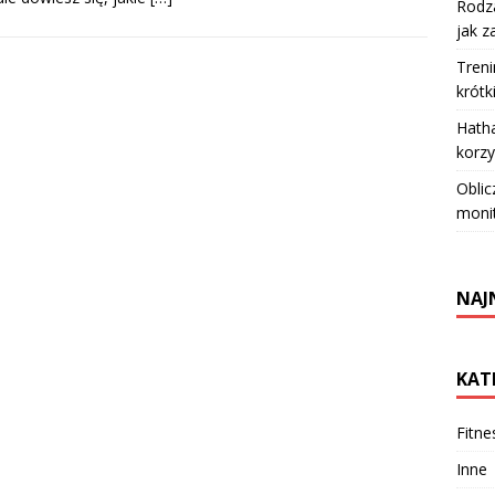
Rodza
jak z
Treni
krótk
Hatha
korzy
Oblic
moni
NAJ
KAT
Fitne
Inne