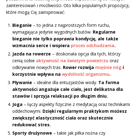
zainteresowań i możliwości. Oto kilka popularnych propozycji,
które mogą Cię zainspirować:
Bieganie
– to jedna z najprostszych form ruchu,
wymagająca jedynie wygodnych butów.
Regularne
bieganie nie tylko poprawia kondycję, ale także
wzmacnia serce i wspiera
proces odchudzania
.
Jazda na rowerze
– doskonała opcja dla tych, którzy
cenią sobie
aktywność na świeżym powietrzu
oraz
odkrywanie nowych tras.
Rower rozwija
mięśnie nóg
i
korzystnie wpływa na
wydolność organizmu
.
Pływanie
– idealne dla entuzjastów wody.
Ta forma
aktywności angażuje całe ciało, jest delikatna dla
stawów i sprzyja relaksacji po długim dniu.
Joga
– łączy aspekty fizyczne z medytacją oraz technikami
oddechowymi.
Dzięki regularnym praktykom możesz
zwiększyć elastyczność ciała oraz skutecznie
redukować stres.
Sporty drużynowe
– takie jak piłka nożna czy