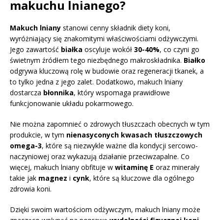
makuchu lnianego?
Makuch lniany
stanowi cenny składnik diety koni,
wyróżniający się znakomitymi właściwościami odżywczymi.
Jego zawartość
białka
oscyluje wokół
30-40%
, co czyni go
świetnym źródłem tego niezbędnego makroskładnika.
Białko
odgrywa kluczową rolę w budowie oraz regeneracji tkanek, a
to tylko jedna z jego zalet. Dodatkowo, makuch lniany
dostarcza
błonnika
, który wspomaga prawidłowe
funkcjonowanie układu pokarmowego.
Nie można zapomnieć o zdrowych tłuszczach obecnych w tym
produkcie, w tym
nienasyconych kwasach tłuszczowych
omega-3
, które są niezwykle ważne dla kondycji sercowo-
naczyniowej oraz wykazują działanie przeciwzapalne. Co
więcej, makuch lniany obfituje w
witaminę E
oraz minerały
takie jak
magnez
i
cynk
, które są kluczowe dla ogólnego
zdrowia koni.
Dzięki swoim wartościom odżywczym, makuch lniany może