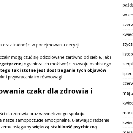
paźdz
wrze
czer
kwie
styc
 oraz trudności w podejmowaniu decyzji.
listo
zakr mogą czuć się odizolowane zarówno od siebie, jak i
sierp
rgetycznej
ogranicza ich możliwości rozwoju osobistego
tego tak istotne jest dostrzeganie tych objawów
–
lipie
akr i przywracania im równowagi.
czer
owania czakr dla zdrowia i
maj 
kwie
marz
ści dla zdrowia oraz wewnętrznego spokoju.
 nasze samopoczucie emocjonalne, ułatwiając radzenie
kwie
i czemu osiągamy
większą stabilność psychiczną
.
marz