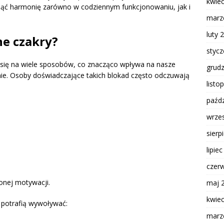
kwie
ąć harmonię zarówno w codziennym funkcjonowaniu, jak i
marz
luty 
ne czakry?
styc
ię na wiele sposobów, co znacząco wpływa na nasze
grud
e. Osoby doświadczające takich blokad często odczuwają
listo
paźdz
wrze
sierp
lipie
czer
onej motywacji.
maj 
kwie
 potrafią wywoływać:
marz