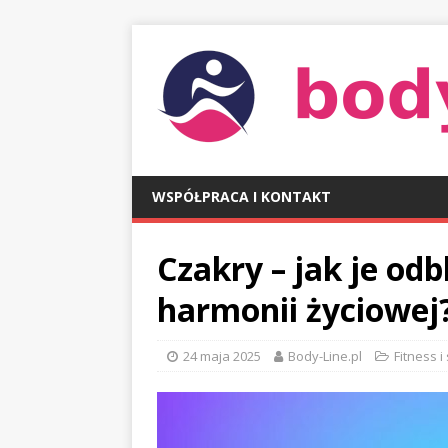
WSPÓŁPRACA I KONTAKT
Czakry – jak je od
harmonii życiowej
24 maja 2025
Body-Line.pl
Fitness i