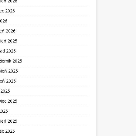
cień 2026
ec 2026
2026
zeń 2026
zień 2025
pad 2025
iernik 2025
sień 2025
ień 2025
c 2025
wiec 2025
2025
cień 2025
ec 2025