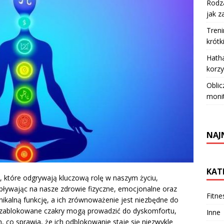
Rodza
jak z
Treni
krótk
Hatha
korzy
Oblic
moni
NAJ
KAT
, które odgrywają kluczową rolę w naszym życiu,
wpływając na nasze zdrowie fizyczne, emocjonalne oraz
Fitne
ikalną funkcję, a ich zrównoważenie jest niezbędne do
, zablokowane czakry mogą prowadzić do dyskomfortu,
Inne
 co sprawia, że ich odblokowanie staje się niezwykle