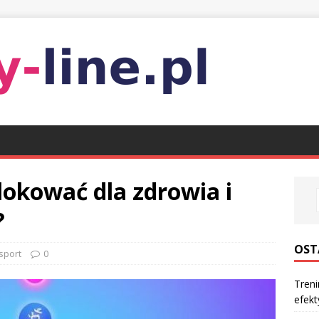
blokować dla zdrowia i
?
OST
 sport
0
Treni
efek