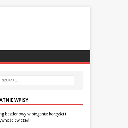
ATNIE WPISY
ng beztlenowy w bieganiu: korzyści i
tywność ćwiczeń