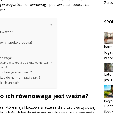
Zdrow
ogą w przywróceniu równowagi i poprawie samopoczucia,
cia.
SPOR
st ważna?
owia i spokoju ducha?
harmo
Joga 
w so
onizacja?
sacyjne wspierają odblokowanie czakr?
czakr?
odblokowywaniu czakr?
Lato 
dzia do harmonizacji czakr?
jest 
k ich unikać?
go ich równowaga jest ważna?
ryzyk
Biega
le, które mają kluczowe znaczenie dla przepływu życiowej
fizyc
kr
, z których każda odgrywa unikalną rolę. Mają one wpływ