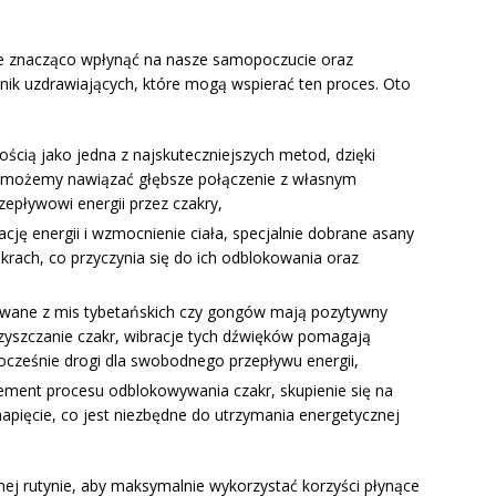
e znacząco wpłynąć na nasze samopoczucie oraz
nik uzdrawiających, które mogą wspierać ten proces. Oto
ością jako jedna z najskuteczniejszych metod, dzięki
 możemy nawiązać głębsze połączenie z własnym
pływowi energii przez czakry,
ję energii i wzmocnienie ciała, specjalnie dobrane asany
krach, co przyczynia się do ich odblokowania oraz
wane z mis tybetańskich czy gongów mają pozytywny
czyszczanie czakr, wibracje tych dźwięków pomagają
nocześnie drogi dla swobodnego przepływu energii,
ement procesu odblokowywania czakr, skupienie się na
napięcie, co jest niezbędne do utrzymania energetycznej
nej rutynie, aby maksymalnie wykorzystać korzyści płynące