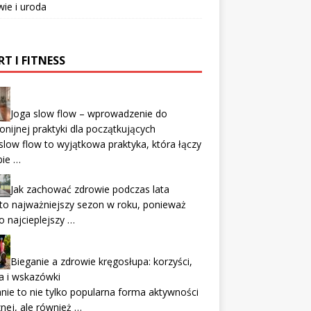
ie i uroda
T I FITNESS
Joga slow flow – wprowadzenie do
nijnej praktyki dla początkujących
slow flow to wyjątkowa praktyka, która łączy
bie …
Jak zachować zdrowie podczas lata
to najważniejszy sezon w roku, ponieważ
to najcieplejszy …
Bieganie a zdrowie kręgosłupa: korzyści,
a i wskazówki
nie to nie tylko popularna forma aktywności
znej, ale również …