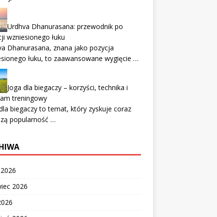
Urdhva Dhanurasana: przewodnik po
ji wzniesionego łuku
va Dhanurasana, znana jako pozycja
esionego łuku, to zaawansowane wygięcie …
Joga dla biegaczy – korzyści, technika i
ram treningowy
dla biegaczy to temat, który zyskuje coraz
szą popularność …
HIWA
c 2026
wiec 2026
2026