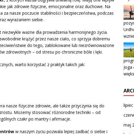
akie jak zdrowie fizyczne, emocjonalne oraz duchowe. Na
a za nasze poczucie stabilności i bezpieczeństwa, podczas
raz wyrażaniem siebie.
pozyc
Urdh
 niezwykle ważne dla prowadzenia harmonijnego życia.
wzni
wobodnie krążyć przez nasze ciało, co sprzyja dobremu
zeciwieństwie do tego, zablokowane lub niezrównoważone
 zdrowotnych – od stresu po chroniczne bóle i lęki.
prog
ych, warto korzystać z praktyk takich jak:
Joga 
więk
ARC
lipie
ra nasze fizyczne zdrowie, ale także przyczynia się do
zrostu. Możemy stosować różnorodne techniki – od
czer
gólnych czakr po mantry i afirmacje.
maj 
centrów
w naszym życiu pozwala lepiej zadbać o siebie i