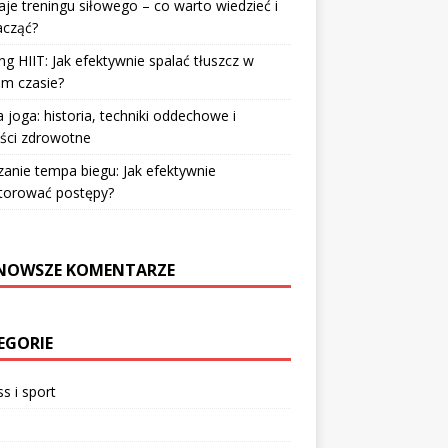
je treningu siłowego – co warto wiedzieć i
acząć?
ng HIIT: Jak efektywnie spalać tłuszcz w
im czasie?
 joga: historia, techniki oddechowe i
ści zdrowotne
zanie tempa biegu: Jak efektywnie
torować postępy?
NOWSZE KOMENTARZE
EGORIE
ss i sport