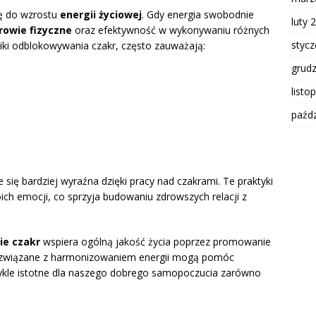
ię do wzrostu
energii życiowej
. Gdy energia swobodnie
luty 
rowie fizyczne
oraz efektywność w wykonywaniu różnych
styc
niki odblokowywania czakr, często zauważają:
grud
listo
paźdz
e się bardziej wyraźna dzięki pracy nad czakrami. Te praktyki
ich emocji, co sprzyja budowaniu zdrowszych relacji z
ie czakr
wspiera ogólną jakość życia poprzez promowanie
związane z harmonizowaniem energii mogą pomóc
wykle istotne dla naszego dobrego samopoczucia zarówno