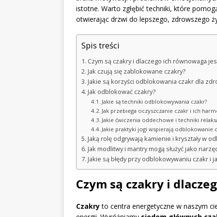
istotne. Warto zgłębić techniki, które pom
otwierając drzwi do lepszego, zdrowszego ży
Spis treści
Czym są czakry i dlaczego ich równowaga je
Jak czują się zablokowane czakry?
Jakie są korzyści odblokowania czakr dla zdr
Jak odblokować czakry?
Jakie są techniki odblokowywania czakr?
Jak przebiega oczyszczanie czakr i ich harm
Jakie ćwiczenia oddechowe i techniki relak
Jakie praktyki jogi wspierają odblokowanie 
Jaką rolę odgrywają kamienie i kryształy w 
Jak modlitwy i mantry mogą służyć jako narzę
Jakie są błędy przy odblokowywaniu czakr i ja
Czym są czakry i dlacze
Czakry
to centra energetyczne w naszym cie
energii. Wyróżniamy
siedem głównych cza