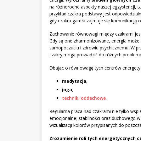
na różnorodne aspekty naszej egzystencji, t
przykład czakra podstawy jest odpowiedzialn
gdy czakra gardła zajmuje się komunikacją o
Zachowanie równowagi między czakrami jest
Gdy są one zharmonizowane, energia może s
samopoczuciu i zdrowiu psychicznemu. W pr
czakry mogą prowadzić do różnych problemów
Dbając o równowagę tych centrów energetyczn
medytacja
,
joga
,
techniki oddechowe
.
Regularna praca nad czakrami nie tylko wspie
emocjonalnej stabilności oraz duchowego w
wizualizacji kolorów przypisanych do poszcze
Zrozumienie roli tych energetycznych 