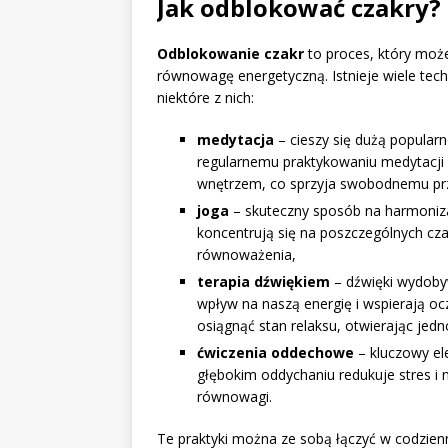
Jak odblokować czakry?
Odblokowanie czakr
to proces, który moż
równowagę energetyczną. Istnieje wiele tech
niektóre z nich:
medytacja
– cieszy się dużą popularn
regularnemu praktykowaniu medytacji
wnętrzem, co sprzyja swobodnemu prze
joga
– skuteczny sposób na harmonizac
koncentrują się na poszczególnych cza
równoważenia,
terapia dźwiękiem
– dźwięki wydoby
wpływ na naszą energię i wspierają o
osiągnąć stan relaksu, otwierając jed
ćwiczenia oddechowe
– kluczowy el
głębokim oddychaniu redukuje stres i 
równowagi.
Te praktyki można ze sobą łączyć w codzien